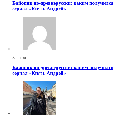
Байопик по-древнерусски: каким получился
сериал «Князь Андрей»
Зангези
Байопик по-древнерусски: каким получился
сериал «Князь Андрей»