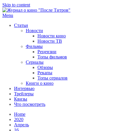
Skip to content
Menu
После титров
Всё как у всех, только чуточку интереснее
Статьи
Новости
Новости кино
Новости ТВ
Фильмы
Рецензии
Топы фильмов
Сериалы
Обзоры
Рекапы
Топы сериалов
Книги о кино
Интервью
Трейлеры
Квизы
Что посмотреть
Home
2020
Апрель
16