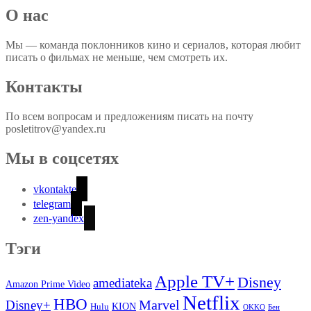
О нас
Мы — команда поклонников кино и сериалов, которая любит
писать о фильмах не меньше, чем смотреть их.
Контакты
По всем вопросам и предложениям писать на почту
posletitrov@yandex.ru
Мы в соцсетях
vkontakte
telegram
zen-yandex
Тэги
Apple TV+
Disney
amediateka
Amazon Prime Video
Netflix
HBO
Marvel
Disney+
Hulu
KION
OKKO
Бен