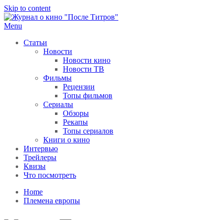
Skip to content
Menu
После титров
Всё как у всех, только чуточку интереснее
Статьи
Новости
Новости кино
Новости ТВ
Фильмы
Рецензии
Топы фильмов
Сериалы
Обзоры
Рекапы
Топы сериалов
Книги о кино
Интервью
Трейлеры
Квизы
Что посмотреть
Home
Племена европы