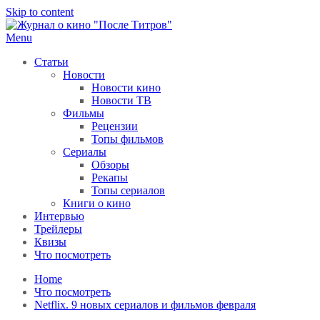
Skip to content
Menu
После титров
Всё как у всех, только чуточку интереснее
Статьи
Новости
Новости кино
Новости ТВ
Фильмы
Рецензии
Топы фильмов
Сериалы
Обзоры
Рекапы
Топы сериалов
Книги о кино
Интервью
Трейлеры
Квизы
Что посмотреть
Home
Что посмотреть
Netflix. 9 новых сериалов и фильмов февраля