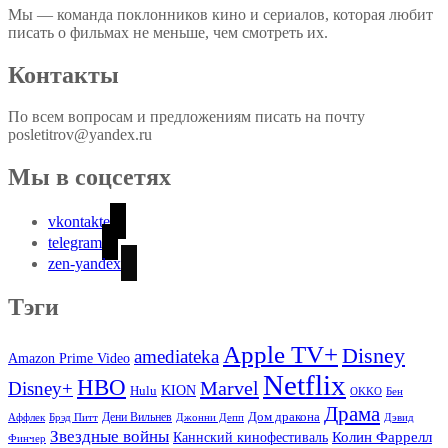
Мы — команда поклонников кино и сериалов, которая любит
писать о фильмах не меньше, чем смотреть их.
Контакты
По всем вопросам и предложениям писать на почту
posletitrov@yandex.ru
Мы в соцсетях
vkontakte
telegram
zen-yandex
Тэги
Apple TV+
Disney
amediateka
Amazon Prime Video
Netflix
HBO
Marvel
Disney+
Hulu
KION
OKKO
Бен
Драма
Дом дракона
Аффлек
Брэд Питт
Дени Вильнев
Джонни Депп
Дэвид
Звездные войны
Колин Фаррелл
Каннский кинофестиваль
Финчер