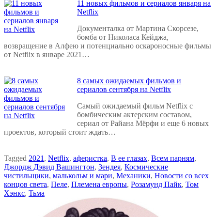
11 новых фильмов и сериалов января на
Netflix
Документалка от Мартина Скорсезе,
бомба от Николаса Кейджа,
возвращение в Алфею и потенциально оскароносные фильмы
от Netflix в январе 2021…
8 самых ожидаемых фильмов и
сериалов сентября на Netflix
Самый ожидаемый фильм Netflix с
бомбическим актерским составом,
сериал от Райана Мёрфи и еще 6 новых
проектов, который стоит ждать…
Tagged
2021
,
Netflix
,
аферистка
,
В ее глазах
,
Всем парням
,
Джордж Дэвид Вашингтон
,
Зендея
,
Космические
чистильщики
,
малькольм и мари
,
Механики
,
Новости со всех
концов света
,
Пеле
,
Племена европы
,
Розамунд Пайк
,
Том
Хэнкс
,
Тьма