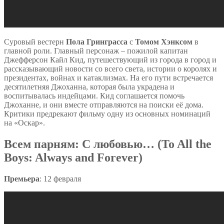
Суровый вестерн
Пола Гринграсса
с
Томом Хэнксом
в
главной роли. Главный персонаж – пожилой капитан
Джефферсон Кайл Кид, путешествующий из города в город и
рассказывающий новости со всего света, истории о королях и
президентах, войнах и катаклизмах. На его пути встречается
десятилетняя Джоханна, которая была украдена и
воспитывалась индейцами. Кид соглашается помочь
Джоханне, и они вместе отправляются на поиски её дома.
Критики предрекают фильму одну из основных номинаций
на «Оскар».
Всем парням: С любовью… (To All the
Boys: Always and Forever)
Премьера
: 12 февраля