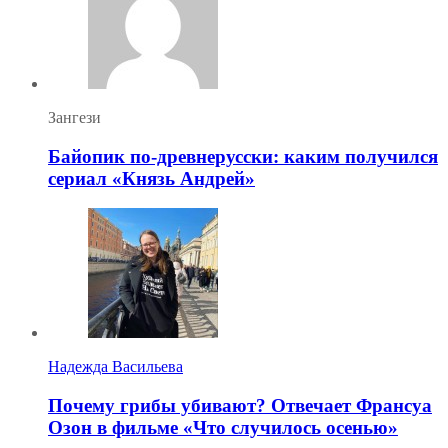
Зангези
Байопик по-древнерусски: каким получился
сериал «Князь Андрей»
Надежда Васильева
Почему грибы убивают? Отвечает Франсуа
Озон в фильме «Что случилось осенью»