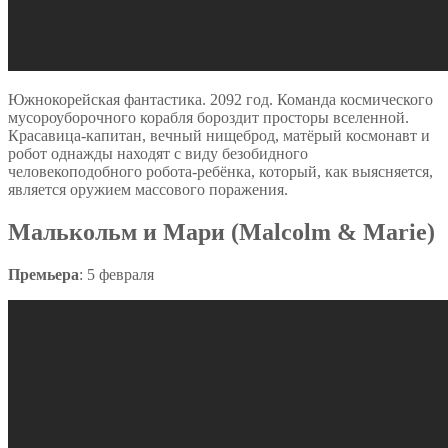
Южнокорейская фантастика. 2092 год. Команда космического
мусороуборочного корабля бороздит просторы вселенной.
Красавица-капитан, вечный нищеброд, матёрый космонавт и
робот однажды находят с виду безобидного
человекоподобного робота-ребёнка, который, как выясняется,
является оружием массового поражения.
Малькольм и Мари (Malcolm & Marie)
Премьера
: 5 февраля