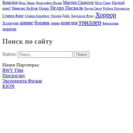
Комедия
Мартин Скорсезе
Настрой
Крис Эванс
Кристофер Нолан
Мэтт Смит
Педро Паскаль
Оскар
кино!
Николас Кейдж
Ридли Скотт
Роберт Паттинсон
Хоррор
Стивен Кинг
Стивен Спилберг
Уиллем Дефо
Харрисон Форд
триллер
аниме
боевик
комедия
Хэллоуин
драма
фантастика
хоррор
Поиск по сайту
Найти:
Наши Партнеры
:
RWV Film
Про:взгляд
Экспонента Фильм
KION