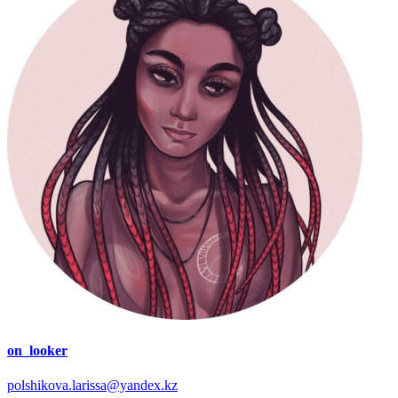
on_looker
polshikova.larissa@yandex.kz