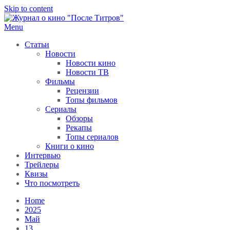
Skip to content
Menu
После титров
Всё как у всех, только чуточку интереснее
Статьи
Новости
Новости кино
Новости ТВ
Фильмы
Рецензии
Топы фильмов
Сериалы
Обзоры
Рекапы
Топы сериалов
Книги о кино
Интервью
Трейлеры
Квизы
Что посмотреть
Home
2025
Май
13