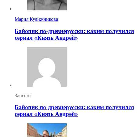
Мария Кулижникова
Байопик по-древнерусски: каким получился
сериал «Князь Андрей»
Зангези
Байопик по-древнерусски: каким получился
сериал «Князь Андрей»