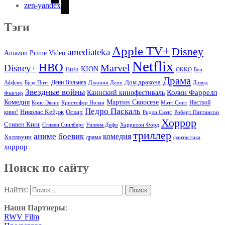
zen-yandex
Тэги
Apple TV+
Disney
amediateka
Amazon Prime Video
Netflix
HBO
Marvel
Disney+
Hulu
KION
OKKO
Бен
Драма
Дом дракона
Аффлек
Брэд Питт
Дени Вильнев
Джонни Депп
Дэвид
Звездные войны
Колин Фаррелл
Каннский кинофестиваль
Финчер
Комедия
Мартин Скорсезе
Настрой
Крис Эванс
Кристофер Нолан
Мэтт Смит
Педро Паскаль
Оскар
кино!
Николас Кейдж
Ридли Скотт
Роберт Паттинсон
Хоррор
Стивен Кинг
Стивен Спилберг
Уиллем Дефо
Харрисон Форд
триллер
аниме
боевик
комедия
Хэллоуин
драма
фантастика
хоррор
Поиск по сайту
Найти:
Наши Партнеры
:
RWV Film