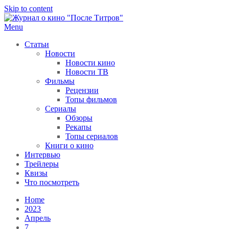
Skip to content
Menu
После титров
Всё как у всех, только чуточку интереснее
Статьи
Новости
Новости кино
Новости ТВ
Фильмы
Рецензии
Топы фильмов
Сериалы
Обзоры
Рекапы
Топы сериалов
Книги о кино
Интервью
Трейлеры
Квизы
Что посмотреть
Home
2023
Апрель
7