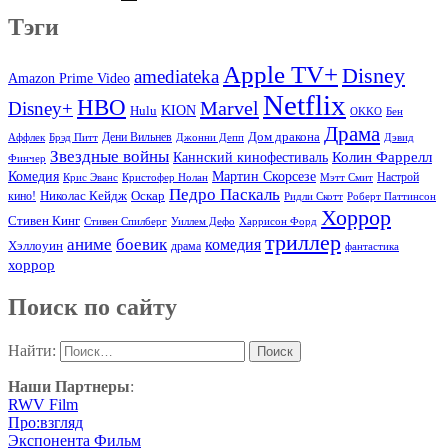
Тэги
Apple TV+
Disney
amediateka
Amazon Prime Video
Netflix
HBO
Marvel
Disney+
Hulu
KION
OKKO
Бен
Драма
Дом дракона
Аффлек
Брэд Питт
Дени Вильнев
Джонни Депп
Дэвид
Звездные войны
Колин Фаррелл
Каннский кинофестиваль
Финчер
Комедия
Мартин Скорсезе
Настрой
Крис Эванс
Кристофер Нолан
Мэтт Смит
Педро Паскаль
Оскар
кино!
Николас Кейдж
Ридли Скотт
Роберт Паттинсон
Хоррор
Стивен Кинг
Стивен Спилберг
Уиллем Дефо
Харрисон Форд
триллер
аниме
боевик
комедия
Хэллоуин
драма
фантастика
хоррор
Поиск по сайту
Найти:
Наши Партнеры
:
RWV Film
Про:взгляд
Экспонента Фильм