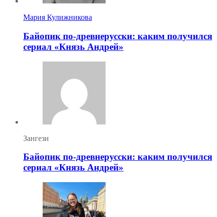
Мария Кулижникова
Байопик по-древнерусски: каким получился
сериал «Князь Андрей»
Зангези
Байопик по-древнерусски: каким получился
сериал «Князь Андрей»