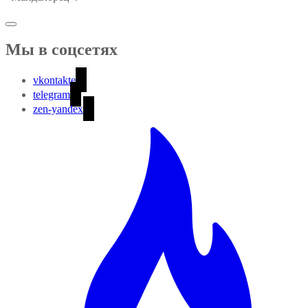
Мы в соцсетях
vkontakte
telegram
zen-yandex