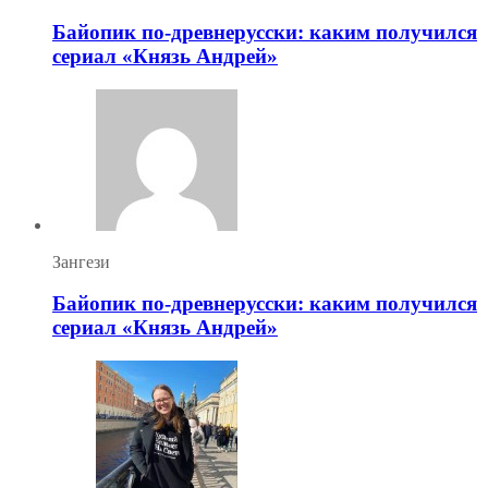
Байопик по-древнерусски: каким получился
сериал «Князь Андрей»
Зангези
Байопик по-древнерусски: каким получился
сериал «Князь Андрей»