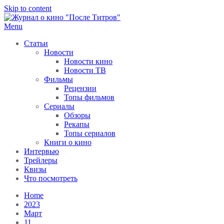
Skip to content
Menu
После титров
Всё как у всех, только чуточку интереснее
Статьи
Новости
Новости кино
Новости ТВ
Фильмы
Рецензии
Топы фильмов
Сериалы
Обзоры
Рекапы
Топы сериалов
Книги о кино
Интервью
Трейлеры
Квизы
Что посмотреть
Home
2023
Март
11