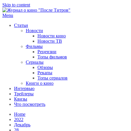
Skip to content
Menu
После титров
Всё как у всех, только чуточку интереснее
Статьи
Новости
Новости кино
Новости ТВ
Фильмы
Рецензии
Топы фильмов
Сериалы
Обзоры
Рекапы
Топы сериалов
Книги о кино
Интервью
Трейлеры
Квизы
Что посмотреть
Home
2022
Декабрь
28