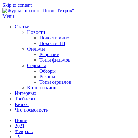
Skip to content
Menu
После титров
Всё как у всех, только чуточку интереснее
Статьи
Новости
Новости кино
Новости ТВ
Фильмы
Рецензии
Топы фильмов
Сериалы
Обзоры
Рекапы
Топы сериалов
Книги о кино
Интервью
Трейлеры
Квизы
Что посмотреть
Home
2021
Февраль
15