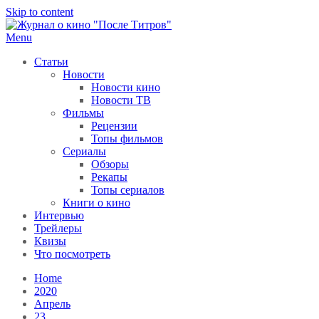
Skip to content
Menu
После титров
Всё как у всех, только чуточку интереснее
Статьи
Новости
Новости кино
Новости ТВ
Фильмы
Рецензии
Топы фильмов
Сериалы
Обзоры
Рекапы
Топы сериалов
Книги о кино
Интервью
Трейлеры
Квизы
Что посмотреть
Home
2020
Апрель
23