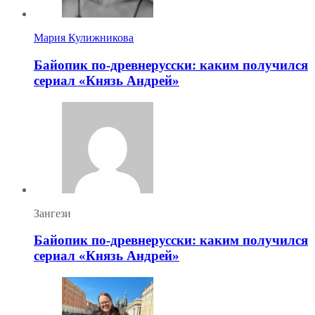
Мария Кулижникова
Байопик по-древнерусски: каким получился
сериал «Князь Андрей»
Зангези
Байопик по-древнерусски: каким получился
сериал «Князь Андрей»