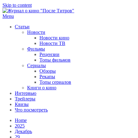
Skip to content
Menu
После титров
Всё как у всех, только чуточку интереснее
Статьи
Новости
Новости кино
Новости ТВ
Фильмы
Рецензии
Топы фильмов
Сериалы
Обзоры
Рекапы
Топы сериалов
Книги о кино
Интервью
Трейлеры
Квизы
Что посмотреть
Home
2025
Декабрь
29