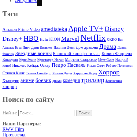
zen-yandex
Тэги
Apple TV+
Disney
amediateka
Amazon Prime Video
Netflix
HBO
Marvel
Disney+
Hulu
KION
OKKO
Бен
Драма
Дом дракона
Аффлек
Брэд Питт
Дени Вильнев
Джонни Депп
Дэвид
Звездные войны
Колин Фаррелл
Каннский кинофестиваль
Финчер
Комедия
Мартин Скорсезе
Настрой
Крис Эванс
Кристофер Нолан
Мэтт Смит
Педро Паскаль
Оскар
кино!
Николас Кейдж
Ридли Скотт
Роберт Паттинсон
Хоррор
Стивен Кинг
Стивен Спилберг
Уиллем Дефо
Харрисон Форд
триллер
аниме
боевик
комедия
Хэллоуин
драма
фантастика
хоррор
Поиск по сайту
Найти:
Наши Партнеры
:
RWV Film
Про:взгляд