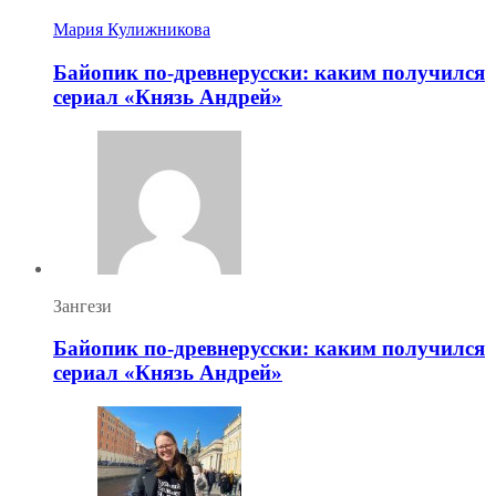
Мария Кулижникова
Байопик по-древнерусски: каким получился
сериал «Князь Андрей»
Зангези
Байопик по-древнерусски: каким получился
сериал «Князь Андрей»