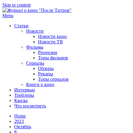
Skip to content
Menu
После титров
Всё как у всех, только чуточку интереснее
Статьи
Новости
Новости кино
Новости ТВ
Фильмы
Рецензии
Топы фильмов
Сериалы
Обзоры
Рекапы
Топы сериалов
Книги о кино
Интервью
Трейлеры
Квизы
Что посмотреть
Home
2023
Октябрь
8