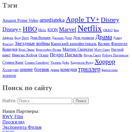
Тэги
Apple TV+
Disney
amediateka
Amazon Prime Video
Netflix
HBO
Marvel
Disney+
Hulu
KION
OKKO
Бен
Драма
Дом дракона
Аффлек
Брэд Питт
Дени Вильнев
Джонни Депп
Дэвид
Звездные войны
Колин Фаррелл
Каннский кинофестиваль
Финчер
Комедия
Мартин Скорсезе
Настрой
Крис Эванс
Кристофер Нолан
Мэтт Смит
Педро Паскаль
Оскар
кино!
Николас Кейдж
Ридли Скотт
Роберт Паттинсон
Хоррор
Стивен Кинг
Стивен Спилберг
Уиллем Дефо
Харрисон Форд
триллер
аниме
боевик
комедия
Хэллоуин
драма
фантастика
хоррор
Поиск по сайту
Найти:
Наши Партнеры
:
RWV Film
Про:взгляд
Экспонента Фильм