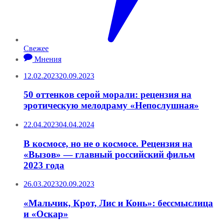
Свежее
Мнения
12.02.2023
20.09.2023
50 оттенков серой морали: рецензия на
эротическую мелодраму «Непослушная»
22.04.2023
04.04.2024
В космосе, но не о космосе. Рецензия на
«Вызов» — главный российский фильм
2023 года
26.03.2023
20.09.2023
«Мальчик, Крот, Лис и Конь»: бессмыслица
и «Оскар»