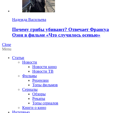
Надежда Васильева
Почему грибы убивают? Отвечает Франсуа
Озон в фильме «Что случилось осенью»
Close
Menu
Статьи
Новости
Новости кино
Новости ТВ
Фильмы
Рецензии
Топы фильмов
Сериалы
Обзоры
Рекапы
Топы сериалов
Книги о кино
Интервью