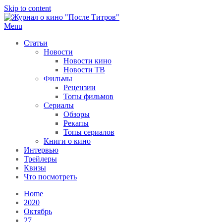
Skip to content
Menu
После титров
Всё как у всех, только чуточку интереснее
Статьи
Новости
Новости кино
Новости ТВ
Фильмы
Рецензии
Топы фильмов
Сериалы
Обзоры
Рекапы
Топы сериалов
Книги о кино
Интервью
Трейлеры
Квизы
Что посмотреть
Home
2020
Октябрь
27