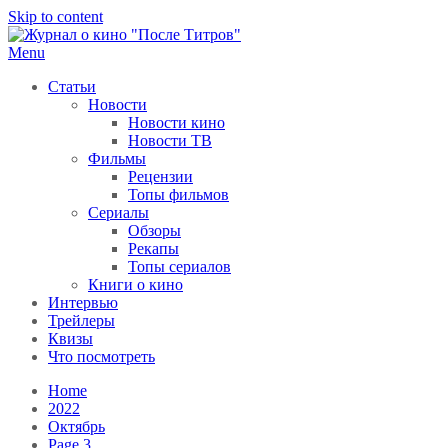
Skip to content
Menu
После титров
Всё как у всех, только чуточку интереснее
Статьи
Новости
Новости кино
Новости ТВ
Фильмы
Рецензии
Топы фильмов
Сериалы
Обзоры
Рекапы
Топы сериалов
Книги о кино
Интервью
Трейлеры
Квизы
Что посмотреть
Home
2022
Октябрь
Page 3