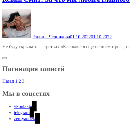
Эллина Черникова
01.10.2022
01.10.2022
Не буду скрывать — третьих «Клерков» я еще не посмотрела, н
Пагинация записей
Назад
1
2
3
Мы в соцсетях
vkontakte
telegram
zen-yandex