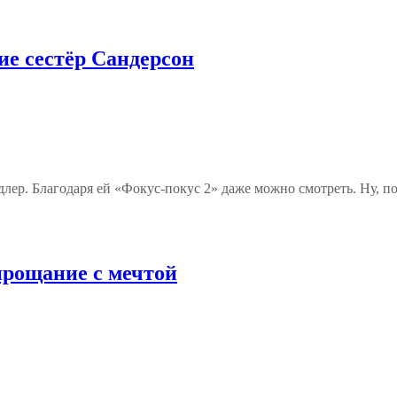
ие сестёр Сандерсон
длер. Благодаря ей «Фокус-покус 2» даже можно смотреть. Ну, п
прощание с мечтой