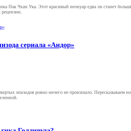
ка Пак Чхан Ука. Этот красивый неонуар едва ли станет больши
й рецензии.
пизода сериала «Андор»
вертых эпизодов ровно ничего не произошло. Пересказываем нов
еленной.
 гика Голливуда?