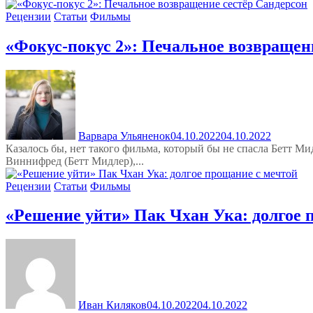
Рецензии
Статьи
Фильмы
«Фокус-покус 2»: Печальное возвращен
Варвара Ульяненок
04.10.2022
04.10.2022
Казалось бы, нет такого фильма, который бы не спасла Бетт Ми
Виннифред (Бетт Мидлер),...
Рецензии
Статьи
Фильмы
«Решение уйти» Пак Чхан Ука: долгое 
Иван Киляков
04.10.2022
04.10.2022