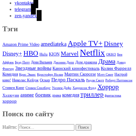
vkontakte
telegram
zen-yandex
Тэги
Apple TV+
Disney
amediateka
Amazon Prime Video
Netflix
HBO
Marvel
Disney+
Hulu
KION
OKKO
Бен
Драма
Дом дракона
Аффлек
Брэд Питт
Дени Вильнев
Джонни Депп
Дэвид
Звездные войны
Колин Фаррелл
Каннский кинофестиваль
Финчер
Комедия
Мартин Скорсезе
Настрой
Крис Эванс
Кристофер Нолан
Мэтт Смит
Педро Паскаль
Оскар
кино!
Николас Кейдж
Ридли Скотт
Роберт Паттинсон
Хоррор
Стивен Кинг
Стивен Спилберг
Уиллем Дефо
Харрисон Форд
триллер
аниме
боевик
комедия
Хэллоуин
драма
фантастика
хоррор
Поиск по сайту
Найти: