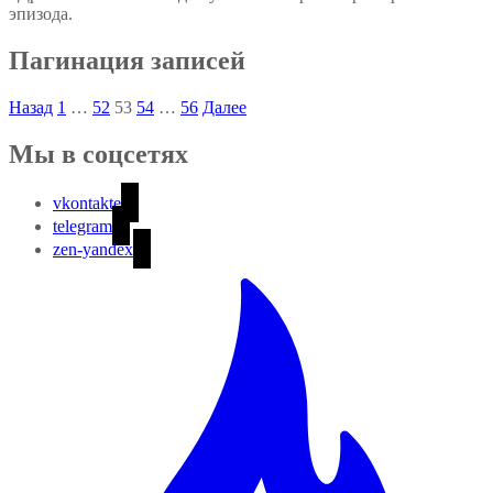
эпизода.
Пагинация записей
Назад
1
…
52
53
54
…
56
Далее
Мы в соцсетях
vkontakte
telegram
zen-yandex