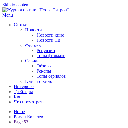
Skip to content
Menu
После титров
Всё как у всех, только чуточку интереснее
Статьи
Новости
Новости кино
Новости ТВ
Фильмы
Рецензии
Топы фильмов
Сериалы
Обзоры
Рекапы
Топы сериалов
Книги о кино
Интервью
Трейлеры
Квизы
Что посмотреть
Home
Роман Ковалев
Page 53