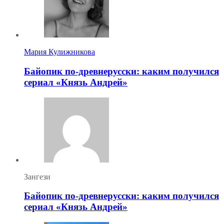
Мария Кулижникова
Байопик по-древнерусски: каким получился
сериал «Князь Андрей»
Зангези
Байопик по-древнерусски: каким получился
сериал «Князь Андрей»