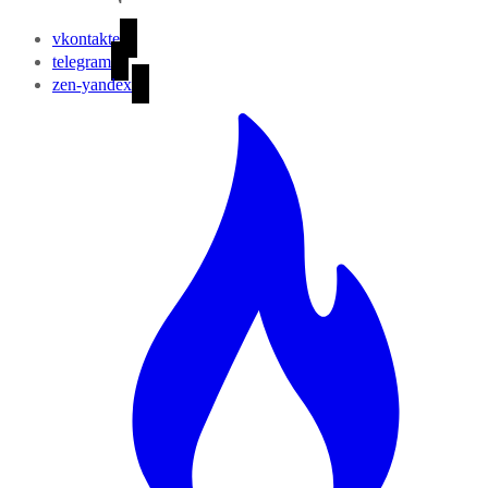
vkontakte
telegram
zen-yandex