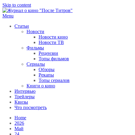
Skip to content
Menu
После титров
Всё как у всех, только чуточку интереснее
Статьи
Новости
Новости кино
Новости ТВ
Фильмы
Рецензии
Топы фильмов
Сериалы
Обзоры
Рекапы
Топы сериалов
Книги о кино
Интервью
Трейлеры
Квизы
Что посмотреть
Home
2026
Май
24