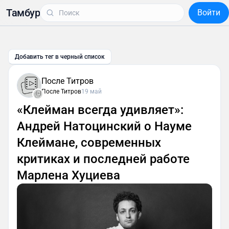
Тамбур
Войти
Добавить тег в черный список
После Титров
После Титров
19 май
«Клейман всегда удивляет»:
Андрей Натоцинский о Науме
Клеймане, современных
критиках и последней работе
Марлена Хуциева