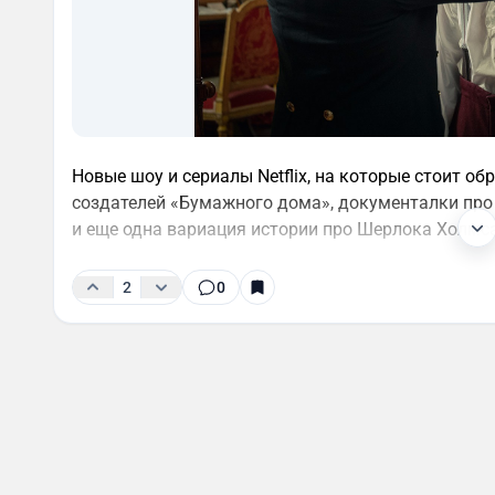
Новые шоу и сериалы Netflix, на которые стоит о
создателей «Бумажного дома», документалки про
и еще одна вариация истории про Шерлока Холмса
2
0