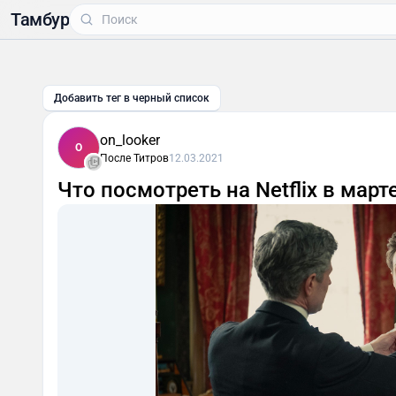
Тамбур
Добавить тег в черный список
on_looker
O
После Титров
12.03.2021
Что посмотреть на Netflix в март