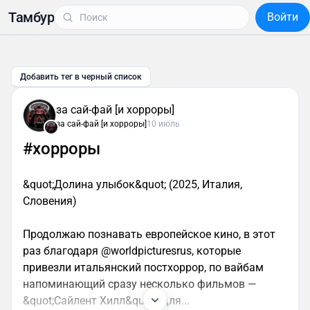
Тамбур
Войти
Добавить тег в черный список
за сай-фай [и хорроры]
за сай-фай [и хорроры]
10 июль
#хорроры
&quot;Долина улыбок&quot; (2025, Италия,
Словения)
Продолжаю познавать европейское кино, в этот
раз благодаря @worldpicturesrus, которые
привезли итальянский постхоррор, по вайбам
напоминающий сразу несколько фильмов —
&quot;Сайлент Хилл&quot; [для...