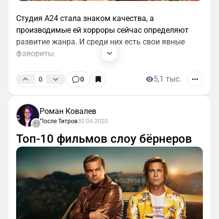
Студия A24 стала знаком качества, а
производимые ей хорроры сейчас определяют
развитие жанра. И среди них есть свои явные
фавориты.
5,1 тыс.
0
0
Роман Ковалев
После Титров
30.04.2020
Топ-10 фильмов слоу бёрнеров