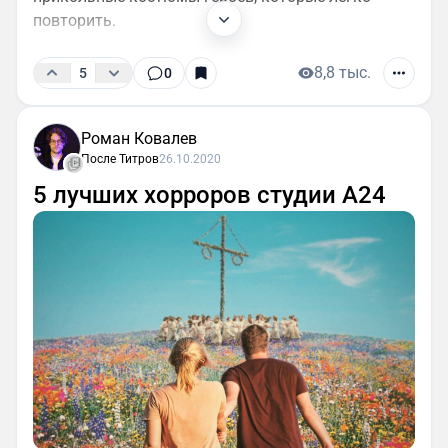
повторить.
8,8 тыс.
5
0
Роман Ковалев
После Титров
26.10.2020
5 лучших хорроров студии A24