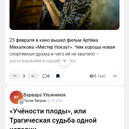
23 февраля в кино вышел фильм Артёма
Михалкова «Мистер Нокаут». Чем хороша новая
спортивная драма и чего ей не хватило –
рассказываем в нашей статье.
4 тыс.
3
0
Варвара Ульяненок
ВУ
После Титров
16.10.2021
«Учёности плоды», или
Трагическая судьба одной