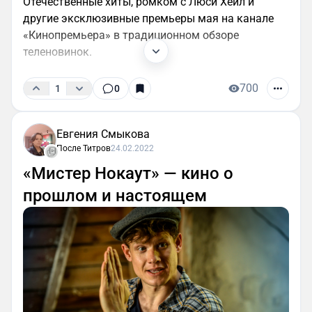
Отечественные хиты, ромком с Люси Хейл и
другие эксклюзивные премьеры мая на канале
«Кинопремьера» в традиционном обзоре
теленовинок.
700
1
0
Евгения Смыкова
После Титров
24.02.2022
«Мистер Нокаут» — кино о
прошлом и настоящем