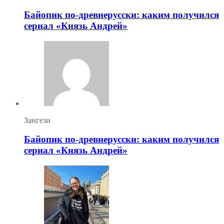
Байопик по-древнерусски: каким получился
сериал «Князь Андрей»
Зангези
Байопик по-древнерусски: каким получился
сериал «Князь Андрей»