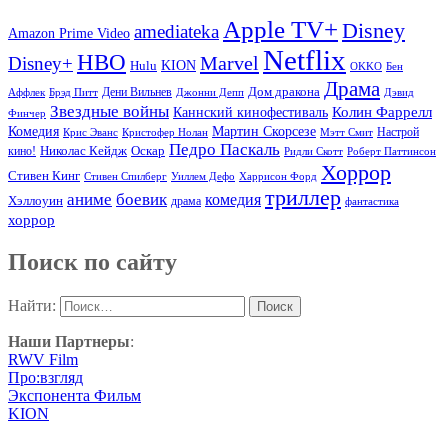
Apple TV+
Disney
amediateka
Amazon Prime Video
Netflix
HBO
Marvel
Disney+
Hulu
KION
OKKO
Бен
Драма
Дом дракона
Аффлек
Брэд Питт
Дени Вильнев
Джонни Депп
Дэвид
Звездные войны
Колин Фаррелл
Каннский кинофестиваль
Финчер
Комедия
Мартин Скорсезе
Настрой
Крис Эванс
Кристофер Нолан
Мэтт Смит
Педро Паскаль
Оскар
кино!
Николас Кейдж
Ридли Скотт
Роберт Паттинсон
Хоррор
Стивен Кинг
Стивен Спилберг
Уиллем Дефо
Харрисон Форд
триллер
аниме
боевик
комедия
Хэллоуин
драма
фантастика
хоррор
Поиск по сайту
Найти:
Наши Партнеры
:
RWV Film
Про:взгляд
Экспонента Фильм
KION