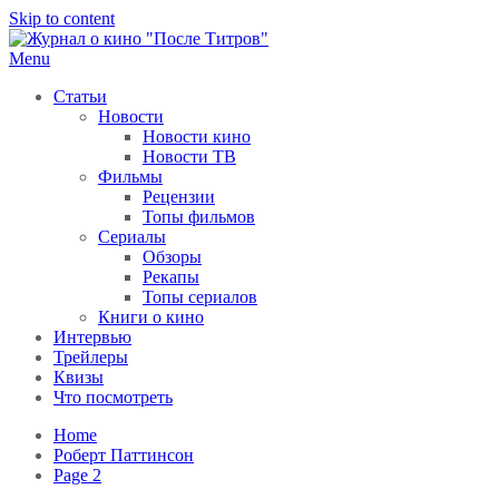
Skip to content
Menu
После титров
Всё как у всех, только чуточку интереснее
Статьи
Новости
Новости кино
Новости ТВ
Фильмы
Рецензии
Топы фильмов
Сериалы
Обзоры
Рекапы
Топы сериалов
Книги о кино
Интервью
Трейлеры
Квизы
Что посмотреть
Home
Роберт Паттинсон
Page 2