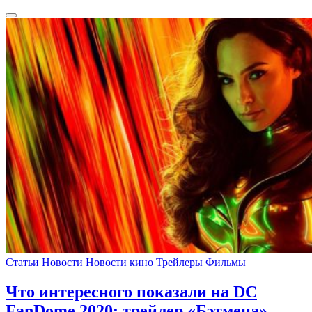
Статьи
Новости
Новости кино
Трейлеры
Фильмы
Что интересного показали на DC
FanDome 2020: трейлер «Бэтмена»,