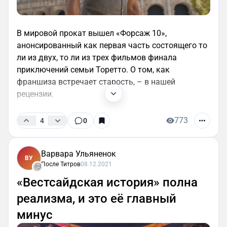
В мировой прокат вышел «Форсаж 10»,
анонсированный как первая часть состоящего то
ли из двух, то ли из трех фильмов финала
приключений семьи Торетто. О том, как
франшиза встречает старость, – в нашей
рецензии.
773
4
0
Варвара Ульяненок
ВУ
После Титров
08.12.2021
«Вестсайдская история» полна
реализма, и это её главный
минус