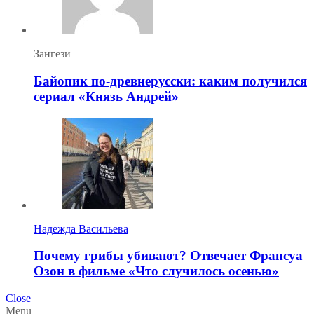
Зангези
Байопик по-древнерусски: каким получился
сериал «Князь Андрей»
Надежда Васильева
Почему грибы убивают? Отвечает Франсуа
Озон в фильме «Что случилось осенью»
Close
Menu