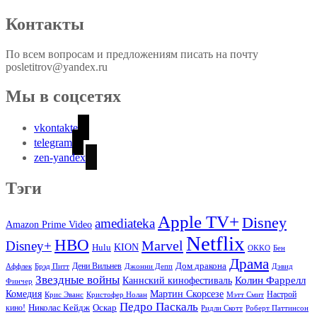
Контакты
По всем вопросам и предложениям писать на почту
posletitrov@yandex.ru
Мы в соцсетях
vkontakte
telegram
zen-yandex
Тэги
Apple TV+
Disney
amediateka
Amazon Prime Video
Netflix
HBO
Marvel
Disney+
Hulu
KION
OKKO
Бен
Драма
Дом дракона
Аффлек
Брэд Питт
Дени Вильнев
Джонни Депп
Дэвид
Звездные войны
Колин Фаррелл
Каннский кинофестиваль
Финчер
Комедия
Мартин Скорсезе
Настрой
Крис Эванс
Кристофер Нолан
Мэтт Смит
Педро Паскаль
Оскар
кино!
Николас Кейдж
Ридли Скотт
Роберт Паттинсон