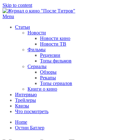
Skip to content
Menu
После титров
Всё как у всех, только чуточку интереснее
Статьи
Новости
Новости кино
Новости ТВ
Фильмы
Рецензии
Топы фильмов
Сериалы
Обзоры
Рекапы
Топы сериалов
Книги о кино
Интервью
Трейлеры
Квизы
Что посмотреть
Home
Остин Батлер