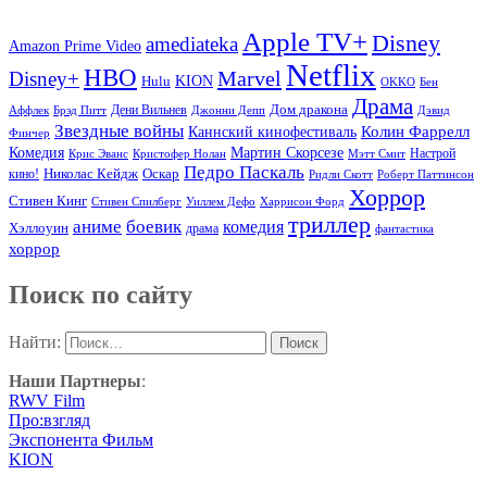
Apple TV+
Disney
amediateka
Amazon Prime Video
Netflix
HBO
Marvel
Disney+
Hulu
KION
OKKO
Бен
Драма
Дом дракона
Аффлек
Брэд Питт
Дени Вильнев
Джонни Депп
Дэвид
Звездные войны
Колин Фаррелл
Каннский кинофестиваль
Финчер
Комедия
Мартин Скорсезе
Настрой
Крис Эванс
Кристофер Нолан
Мэтт Смит
Педро Паскаль
Оскар
кино!
Николас Кейдж
Ридли Скотт
Роберт Паттинсон
Хоррор
Стивен Кинг
Стивен Спилберг
Уиллем Дефо
Харрисон Форд
триллер
аниме
боевик
комедия
Хэллоуин
драма
фантастика
хоррор
Поиск по сайту
Найти:
Наши Партнеры
:
RWV Film
Про:взгляд
Экспонента Фильм
KION