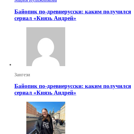
Байопик по-древнерусски: каким получился
сериал «Князь Андрей»
Зангези
Байопик по-древнерусски: каким получился
сериал «Князь Андрей»