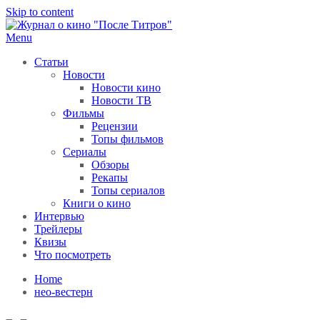
Skip to content
Menu
После титров
Всё как у всех, только чуточку интереснее
Статьи
Новости
Новости кино
Новости ТВ
Фильмы
Рецензии
Топы фильмов
Сериалы
Обзоры
Рекапы
Топы сериалов
Книги о кино
Интервью
Трейлеры
Квизы
Что посмотреть
Home
нео-вестерн