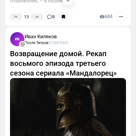
очарования, – в нашей...
684
13
0
Иван Киляков
ИК
После Титров
27/04/2023
Возвращение домой. Рекап
восьмого эпизода третьего
сезона сериала «Мандалорец»