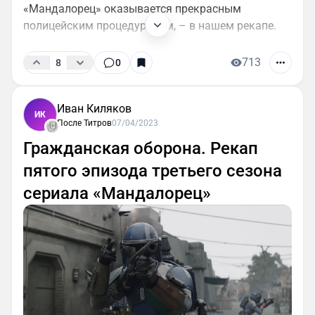
«Мандалорец» оказывается прекрасным
полицейским процедуралом, – в нашем рекапе.
713
8
0
Иван Киляков
ИК
После Титров
07/04/2023
Гражданская оборона. Рекап
пятого эпизода третьего сезона
сериала «Мандалорец»