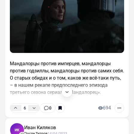
Мандалорцы против имперцев, мандалорцы
против годзиллы, мандалорцы против самих себя.
О старых обидах и о том, каков же всё-таки путь,
– в нашем рекапе предпоследнего эпизода
третьего сезона сериала «Мандалорец».
694
6
0
Иван Киляков
ИК
После Титров
14/04/2023