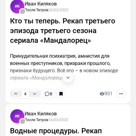
Иван Киляков
ИК
После Титров
24/03/2023
Кто ты теперь. Рекап третьего
эпизода третьего сезона
сериала «Мандалорец»
Принудительная психиатрия, амнистия для
военных преступников, призраки прошлого,
признаки будущего. Всё это – в новом эпизоде
сериала «Мандалорец».
901
4
0
Иван Киляков
ИК
После Титров
14/03/2023
Водные процедуры. Рекап