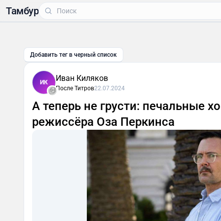
Тамбур
Добавить тег в черный список
Иван Киляков
ИК
После Титров
22.07.2024
А теперь не грусти: печальные 
режиссёра Оза Перкинса