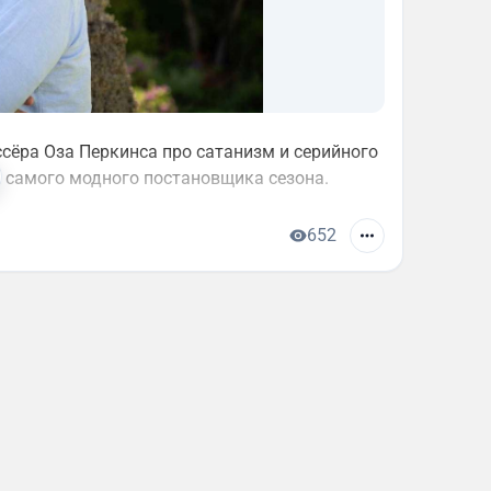
сёра Оза Перкинса про сатанизм и серийного
х самого модного постановщика сезона.
652