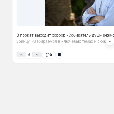
В прокат выходит хоррор «Собиратель душ» режис
убийцу. Разбираемся в ключевых темах и сюжета
6
0