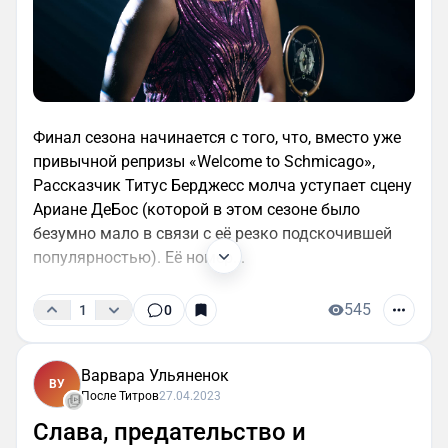
Финал сезона начинается с того, что, вместо уже
привычной репризы «Welcome to Schmicago»,
Рассказчик Титус Берджесс молча уступает сцену
Ариане ДеБос (которой в этом сезоне было
безумно мало в связи с её резко подскочившей
популярностью). Её номер...
545
1
0
Варвара Ульяненок
ВУ
После Титров
27.04.2023
Слава, предательство и