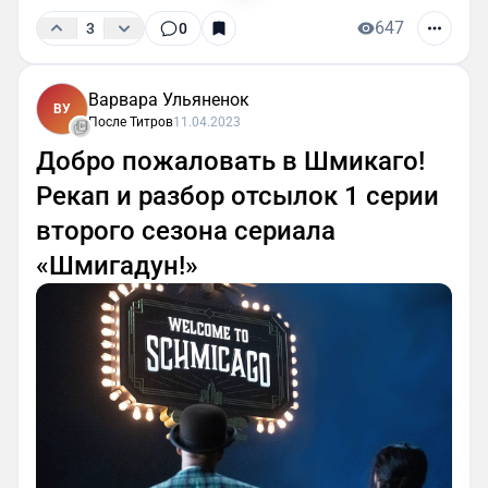
647
3
0
Варвара Ульяненок
ВУ
После Титров
11.04.2023
Добро пожаловать в Шмикаго!
Рекап и разбор отсылок 1 серии
второго сезона сериала
«Шмигадун!»