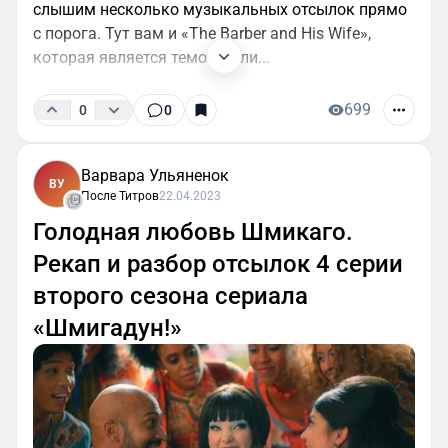
слышим несколько музыкальных отсылок прямо
с порога. Тут вам и «The Barber and His Wife»,
которая является темой Дули...
699
0
0
Варвара Ульяненок
ВУ
После Титров
22.04.2023
Голодная любовь Шмикаго.
Рекап и разбор отсылок 4 серии
второго сезона сериала
«Шмигадун!»