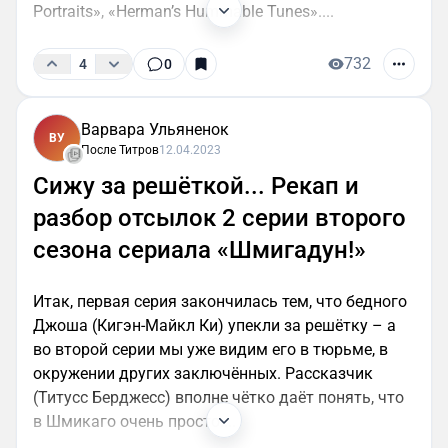
Portraits», «Herman’s Hummable Tunes»....
732
4
0
Варвара Ульяненок
ВУ
После Титров
12.04.2023
Сижу за решёткой... Рекап и
разбор отсылок 2 серии второго
сезона сериала «Шмигадун!»
Итак, первая серия закончилась тем, что бедного
Джоша (Кигэн-Майкл Ки) упекли за решётку – а
во второй серии мы уже видим его в тюрьме, в
окружении других заключённых. Рассказчик
(Титусс Берджесс) вполне чётко даёт понять, что
в Шмикаго очень просто....