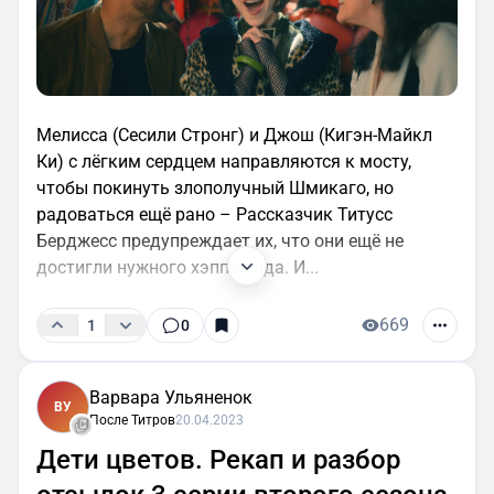
Мелисса (Сесили Стронг) и Джош (Кигэн-Майкл
Ки) с лёгким сердцем направляются к мосту,
чтобы покинуть злополучный Шмикаго, но
радоваться ещё рано – Рассказчик Титусс
Берджесс предупреждает их, что они ещё не
достигли нужного хэппи-энда. И...
669
1
0
Варвара Ульяненок
ВУ
После Титров
20.04.2023
Дети цветов. Рекап и разбор