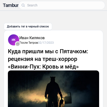
Tambur
Добавить тег в черный список
Иван Киляков
ИК
После Титров
02/17/2023
Куда пришли мы с Пятачком:
рецензия на треш-хоррор
«Винни-Пух: Кровь и мёд»