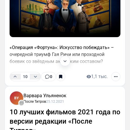
«Операция «Фортуна»: Искусство побеждать» –
очередной триумф Гая Ричи или проходной
боевик со звёздным актёрским составом?
1,1 тыс.
10
0
Варвара Ульяненок
ВУ
После Титров
25.12.2021
10 лучших фильмов 2021 года по
версии редакции «После