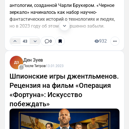
антологии, созданной Чарли Брукером. «Черное
зеркало» начиналось как набор научно-
фантастических историй о технологиях и людях,
но в 2023 году об этом совершенно забыли.
932
43
0
Ден Зуев
ДЗ
После Титров
13.01.2023
Шпионские игры джентльменов.
Рецензия на фильм «Операция
«Фортуна»: Искусство
побеждать»