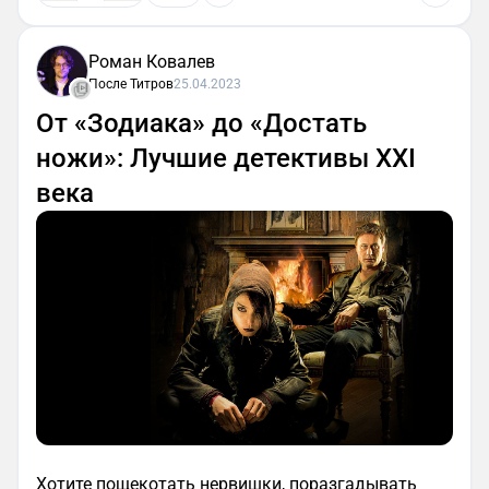
Роман Ковалев
После Титров
25.04.2023
От «Зодиака» до «Достать
ножи»: Лучшие детективы XXI
века
Хотите пощекотать нервишки, поразгадывать