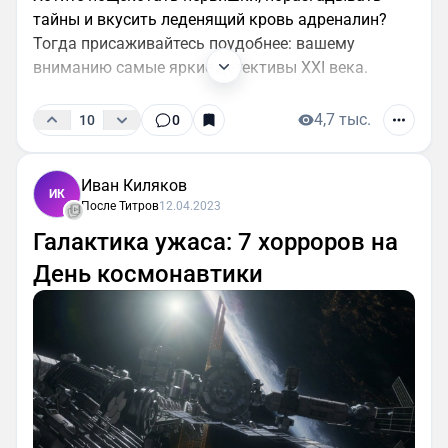
тайны и вкусить леденящий кровь адреналин?
Тогда присаживайтесь поудобнее: вашему
вниманию самые яркие детективы XXI века.
4,7 тыс.
10
0
Иван Киляков
ИК
После Титров
12.04.2023
Галактика ужаса: 7 хорроров на
День космонавтики