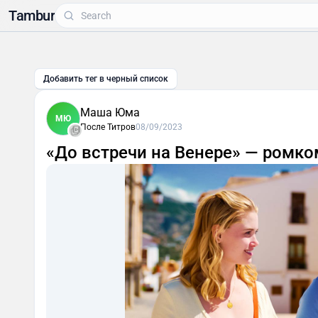
Tambur
Добавить тег в черный список
Маша Юма
МЮ
После Титров
08/09/2023
«До встречи на Венере» — ромко