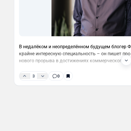
В недалёком и неопределённом будущем блогер 
крайне интересную специальность – он пишет про
нового прорыва в достижениях коммерческого здр
3
0