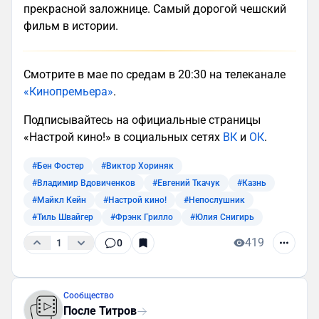
прекрасной заложнице. Самый дорогой чешский
фильм в истории.
Смотрите в мае по средам в 20:30 на телеканале
«Кинопремьера»
.
Подписывайтесь на официальные страницы
«Настрой кино!» в социальных сетях
ВК
и
ОК
.
#Бен Фостер
#Виктор Хориняк
#Владимир Вдовиченков
#Евгений Ткачук
#Казнь
#Майкл Кейн
#Настрой кино!
#Непослушник
#Тиль Швайгер
#Фрэнк Грилло
#Юлия Снигирь
419
1
0
Сообщество
После Титров