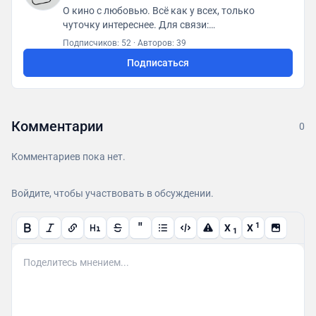
О кино с любовью. Всё как у всех, только
чуточку интереснее. Для связи:
posletitrov@yandex.ru
Подписчиков: 52
·
Авторов: 39
Подписаться
Комментарии
0
Комментариев пока нет.
Войдите, чтобы участвовать в обсуждении.
"
1
X
X
1