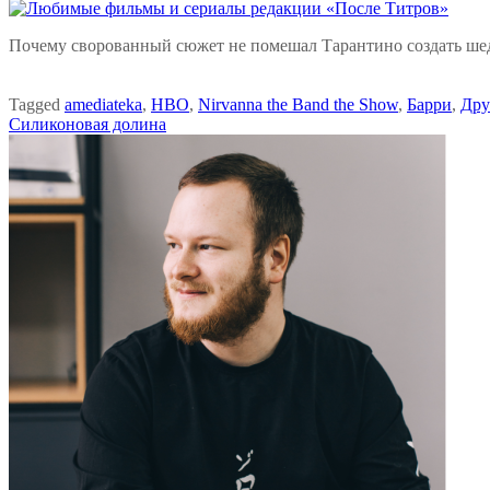
Почему сворованный сюжет не помешал Тарантино создать шеде
Tagged
amediateka
,
HBO
,
Nirvanna the Band the Show
,
Барри
,
Дру
Силиконовая долина