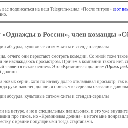
ь вас подписаться на наш Telegram-канал «После титров» (
вот ва
ино.
у «Однажды в России», член команды «С
я, отчего они перестают смотреть комедии. Со мной тоже такое 
и не наслаждаюсь просмотром. Причём в компании такого нет, сп
рый является исключением. Это «Кремниевая долина»
(Прим. ре
й долины.
а новых серий, хотя по началу долго откладывал просмотр, так к
когда руки наконец дошли, я понял, что сериалы оказались довол
 на натуре, а не в специальных павильонах, и это уже внушите
едии про гиков, но «Кремниевая долина» в итоге мне понравила
вестку с крайне популярными тогда стартапами.