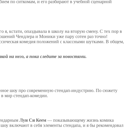
бием по ситкомам, и его разбирают в учебной сценарной
го я, кстати, опаздывала в школу на вторую смену. С тех пор в
тношений Чендлера и Моники уже пару сотен раз точно!
классическая комедия положений с классными шутками. В общем,
кой на него, а пока следите за новостями.
ненное шоу про современную стендап-индустрию. По сюжету
 в мир стендап-комедии.
егендарным
Луи Си Кеем
— показывающему жизнь комика
 шоу включают в себя элементы стендапа, и я бы рекомендовал