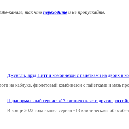
ube-канале, так что
переходите
и не пропускайте.
Джунгли, Брэд Питт и комбинезон с пайетками на двоих в к
сапоги на каблуке, фиолетовый комбинезон с пайетками и мазь п
Паранормальный сервис: «13 клиническая» и другие россий
В конце 2022 года вышел сериал «13 клиническая» об особен