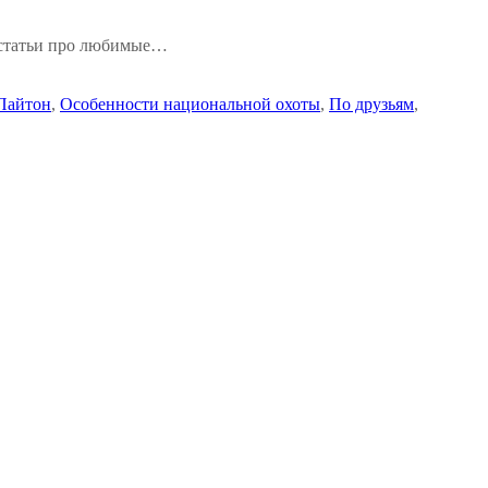
й статьи про любимые…
Пайтон
,
Особенности национальной охоты
,
По друзьям
,