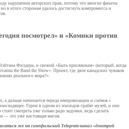
воду нарушения авторских прав, потому что многие фанаты
но в итоге сторонам удалось достигнуть компромисса и
ов.
егодня посмотрел» и «Комики против
 Нэйтана Филдера, и свежий «Быть присяжным» (который, когда
rvanna the Band the Show». Проект, где двое канадских чуваков
словиях реального мира?».
, а дальше начинается череда импровизации и съёмок с
оисходящее. Герои в одном из эпизодов грабят музей, и они
 стоит смотреть уже только ради задумки, ведь сделать
и — это уже настоящая магия.
писаться же на синефильский Telegram-канал «дмитрий