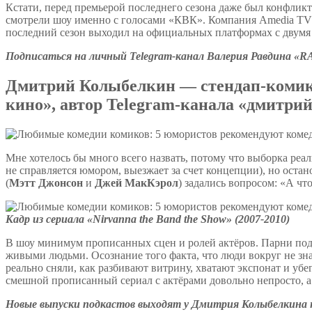
Кстати, перед премьерой последнего сезона даже был конфлик
смотрели шоу именно с голосами «КВК». Компания Amedia TV п
последний сезон выходил на официальных платформах с двумя 
Подписаться на личный Telegram-канал Валерия Равдина «
Дмитрий Колыбелкин — стендап-комик, 
кино», автор Telegram-канала «дмитри
Мне хотелось бы много всего назвать, потому что выборка реал
не справляется юмором, выезжает за счет концепции), но остано
(
Мэтт Джонсон
и
Джей МакКэрол
) задались вопросом: «А чт
Кадр из сериала «Nirvanna the Band the Show» (2007-2010)
В шоу минимум прописанных сцен и ролей актёров. Парни подг
живыми людьми. Осознание того факта, что люди вокруг не знаю
реально сняли, как разбивают витрину, хватают экспонат и убег
смешной прописанный сериал с актёрами довольно непросто, 
Новые выпуски подкастов выходят у Дмитрия Колыбелкина н