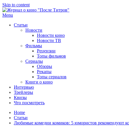
Skip to content
Menu
После титров
Всё как у всех, только чуточку интереснее
Статьи
Новости
Новости кино
Новости ТВ
Фильмы
Рецензии
Топы фильмов
Сериалы
Обзоры
Рекапы
Топы сериалов
Книги о кино
Интервью
Трейлеры
Квизы
Что посмотреть
Home
Статьи
Любимые комедии комиков: 5 юмористов рекомендуют ком