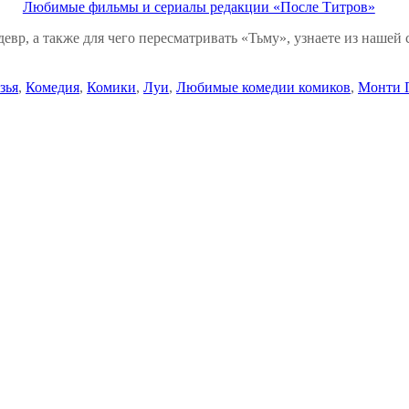
Любимые фильмы и сериалы редакции «После Титров»
вр, а также для чего пересматривать «Тьму», узнаете из наше
зья
,
Комедия
,
Комики
,
Луи
,
Любимые комедии комиков
,
Монти 