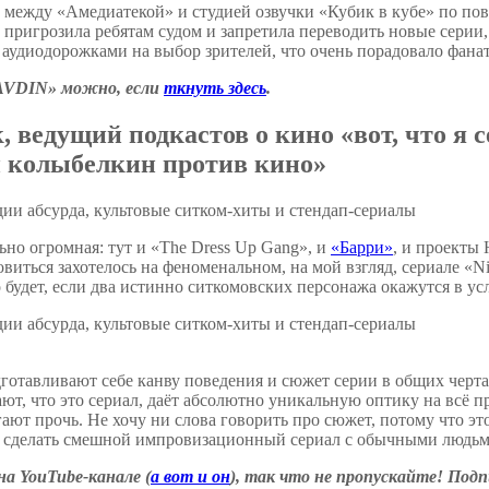
т между «Амедиатекой» и студией озвучки «Кубик в кубе» по по
ригрозила ребятам судом и запретила переводить новые серии, 
аудиодорожками на выбор зрителей, что очень порадовало фанат
RAVDIN» можно, если
ткнуть здесь
.
ведущий подкастов о кино «вот, что я с
й колыбелкин против кино»
ьно огромная: тут и «The Dress Up Gang», и
«Барри»
, и проекты
виться захотелось на феноменальном, на мой взгляд, сериале «Ni
о будет, если два истинно ситкомовских персонажа окажутся в у
отавливают себе канву поведения и сюжет серии в общих чертах
т, что это сериал, даёт абсолютно уникальную оптику на всё пр
ают прочь. Не хочу ни слова говорить про сюжет, потому что это
а сделать смешной импровизационный сериал с обычными людьм
а YouTube-канале (
а вот и он
), так что не пропускайте! Под