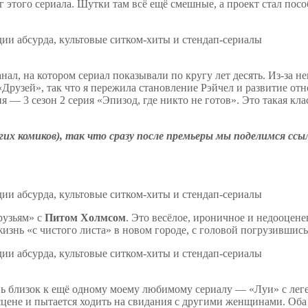
 этого сериала. Шутки там всё ещё смешные, а проект стал посо
нал, на котором сериал показывали по кругу лет десять. Из-за не
 «Друзей», так что я пережила становление Рэйчел и развитие о
ия — 3 сезон 2 серия «Эпизод, где никто не готов». Это такая 
их комиков), так что сразу после премьеры мы поделимся ссыл
рузьям» с
Питом Холмсом
. Это весёлое, ироничное и недооце
изнь «с чистого листа» в новом городе, с головой погрузившись
чень близок к ещё одному моему любимому сериалу — «Луи» с л
 сцене и пытается ходить на свидания с другими женщинами. Оба