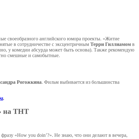
ные своеобразного английского юмора проекты. «Житие
нятые в сотрудничестве с эксцентричным
Терри Гиллиамом
в
чно, у комедии абсурда может быть основа). Также рекомендую
ятно смешные и самобытные.
сандра Рогожкина
. Фильм выбивается из большинства
да
.
» на ТНТ
разу «How you doin’?». Не знаю, что они делают в вечера,