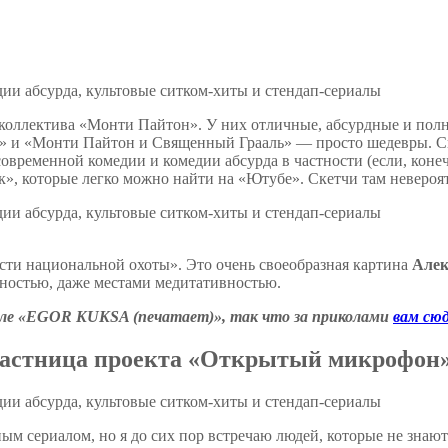
 коллектива «Монти Пайтон». У них отличные, абсурдные и пол
» и «Монти Пайтон и Священный Грааль» — просто шедевры. С
современной комедии и комедии абсурда в частности (если, коне
», которые легко можно найти на «Ютубе». Скетчи там неверо
сти национальной охоты». Это очень своеобразная картина
Алек
ностью, даже местами медитативностью.
нале «EGOR KUKSA (печатает)», так что за приколами
вам сю
участница проекта «Открытый микрофон
сериалом, но я до сих пор встречаю людей, которые не знают ф