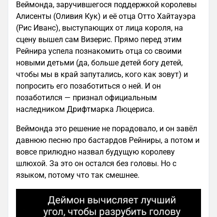
Веймонда, заручившегося поддержкой королевы
Алисенты (Оливия Кук) и её отца Отто Хайтауэра
(Рис Иванс), выступающих от лица короля, на
сцену вышел сам Визерис. Прямо перед этим
Рейнира успела познакомить отца со своими
новыми детьми (да, больше детей богу детей,
чтобы мы в край запутались, кого как зовут) и
попросить его позаботиться о ней. И он
позаботился — признал официальным
наследником Дрифтмарка Люцериса.
Веймонда это решение не порадовало, и он завёл
давнюю песню про бастардов Рейниры, а потом и
вовсе прилюдно назвал будущую королеву
шлюхой. За это он остался без головы. Но с
языком, потому что так смешнее.