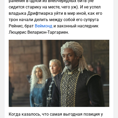
ранения в одной из внеочередных битв (не
сидится старику на месте, чего уж). И не успел
владыка Дрифтмарка уйти в мир иной, как его
трон начали делить между собой его супруга
Рейнис, брат
Веймонд
и законный наследник
Люцерис Веларион-Таргариен.
Когда казалось, что самая выгодная позиция у