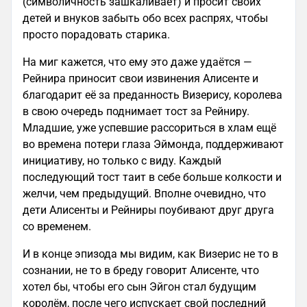
(символичность зашкаливает) и просит своих
детей и внуков забыть обо всех распрях, чтобы
просто порадовать старика.
На миг кажется, что ему это даже удаётся —
Рейнира приносит свои извинения Алисенте и
благодарит её за преданность Визерису, королева
в свою очередь поднимает тост за Рейниру.
Младшие, уже успевшие рассориться в хлам ещё
во времена потери глаза Эймонда, поддерживают
инициативу, но только с виду. Каждый
последующий тост таит в себе больше колкости и
желчи, чем предыдущий. Вполне очевидно, что
дети Алисенты и Рейниры поубивают друг друга
со временем.
И в конце эпизода мы видим, как Визерис не то в
сознании, не то в бреду говорит Алисенте, что
хотел бы, чтобы его сын Эйгон стал будущим
королём, после чего испускает свой последний