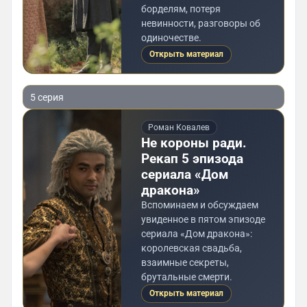
борделям, потеря
невинности, разговоры об
одиночестве.
Открыть материал
5 серия
Роман Ковалев
Не короны ради.
Рекап 5 эпизода
сериала «Дом
дракона»
Вспоминаем и обсуждаем
увиденное в пятом эпизоде
сериала «Дом дракона»:
королевская свадьба,
взаимные секреты,
брутальные смерти.
Открыть материал