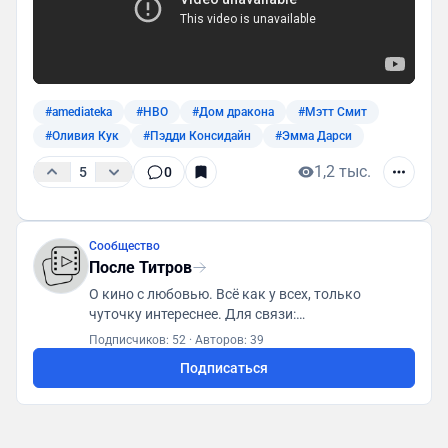
#amediateka
#HBO
#Дом дракона
#Мэтт Смит
#Оливия Кук
#Пэдди Консидайн
#Эмма Дарси
1,2 тыс.
5
0
Сообщество
После Титров
О кино с любовью. Всё как у всех, только
чуточку интереснее. Для связи:
posletitrov@yandex.ru
Подписчиков: 52
·
Авторов: 39
Подписаться