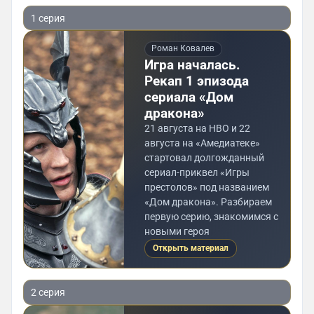
1 серия
Роман Ковалев
Игра началась.
Рекап 1 эпизода
сериала «Дом
дракона»
21 августа на HBO и 22
августа на «Амедиатеке»
стартовал долгожданный
сериал-приквел «Игры
престолов» под названием
«Дом дракона». Разбираем
первую серию, знакомимся с
новыми героя
Открыть материал
2 серия