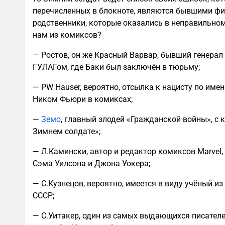
перечисленных в блокноте, являются бывшими фи
родственники, которые оказались в неправильном
нам из комиксов?
— Ростов, он же Красный Варвар, бывший генерал
ГУЛАГом, где Баки был заключён в тюрьму;
— PW Hauser, вероятно, отсылка к нацисту по име
Ником Фьюри в комиксах;
—
Земо
, главный злодей «Гражданской войны», с 
Зимнем солдате»;
— Л.Камински, автор и редактор комиксов Marvel
Сэма Уилсона и Джона Уокера;
— C.Кузнецов, вероятно, имеется в виду учёный и
СССР;
— С.Уитакер, один из самых выдающихся писателе