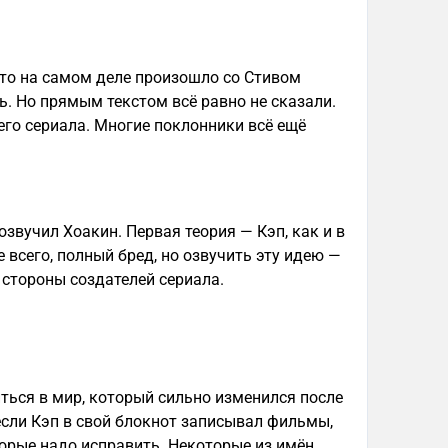
что на самом деле произошло со Стивом
ь. Но прямым текстом всё равно не сказали.
его сериала. Многие поклонники всё ещё
звучил Хоакин. Первая теория — Кэп, как и в
е всего, полный бред, но озвучить эту идею —
 стороны создателей сериала.
иться в мир, который сильно изменился после
 если Кэп в свой блокнот записывал фильмы,
орые надо исправить. Некоторые из имён,