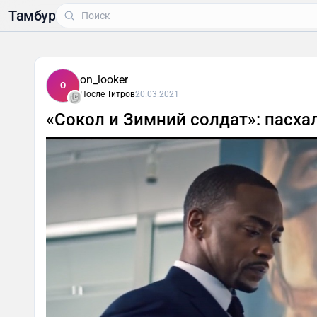
Тамбур
on_looker
O
После Титров
20.03.2021
«Сокол и Зимний солдат»: пасхал