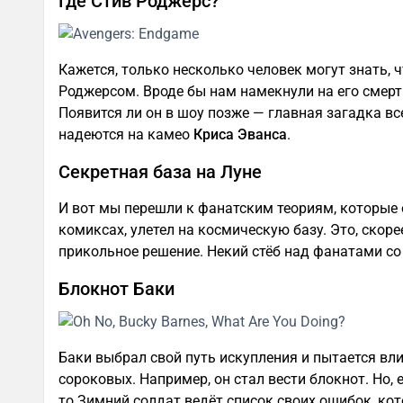
Где Стив Роджерс?
Кажется, только несколько человек могут знать, 
Роджерсом. Вроде бы нам намекнули на его смерт
Появится ли он в шоу позже — главная загадка вс
надеются на камео
Криса Эванса
.
Секретная база на Луне
И вот мы перешли к фанатским теориям, которые о
комиксах, улетел на космическую базу. Это, скоре
прикольное решение. Некий стёб над фанатами со
Блокнот Баки
Баки выбрал свой путь искупления и пытается вл
сороковых. Например, он стал вести блокнот. Но,
то Зимний солдат ведёт список своих ошибок, кот