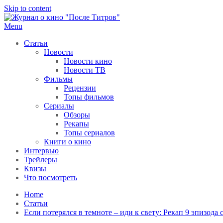
Skip to content
Menu
После титров
Всё как у всех, только чуточку интереснее
Статьи
Новости
Новости кино
Новости ТВ
Фильмы
Рецензии
Топы фильмов
Сериалы
Обзоры
Рекапы
Топы сериалов
Книги о кино
Интервью
Трейлеры
Квизы
Что посмотреть
Home
Статьи
Если потерялся в темноте – иди к свету: Рекап 9 эпизода