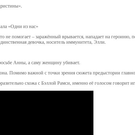
Кристины».
это не помогает – заражённый врывается, нападает на героиню, 
 единственная девочка, носитель иммунитета, Элли.
росьбе Анны, а саму женщину убивает.
езона. Помимо важной с точки зрения сюжета предыстории главно
поразительно схожа с Бэллой Рамси, именно её голосом говорит 