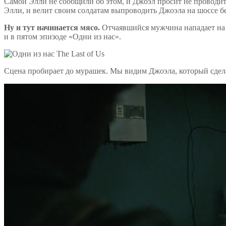
Самой Элли не сообщили об этом, и Джоэл просит не проводить
Элли, и велит своим солдатам выпроводить Джоэла на шоссе бе
Ну и тут начинается мясо.
Отчаявшийся мужчина нападает на со
и в пятом эпизоде «Одни из нас».
Сцена пробирает до мурашек. Мы видим Джоэла, который сделае