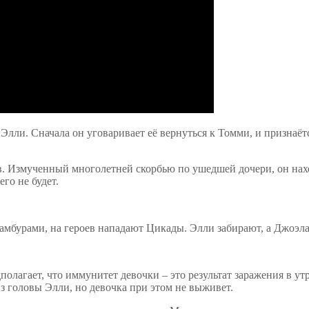
Элли. Сначала он уговаривает её вернуться к Томми, и признаётс
. Измученный многолетней скорбью по ушедшей дочери, он нахо
го не будет.
амбурами, на героев нападают Цикады. Элли забирают, а Джоэл
олагает, что иммунитет девочки – это результат заражения в утр
из головы Элли, но девочка при этом не выживет.