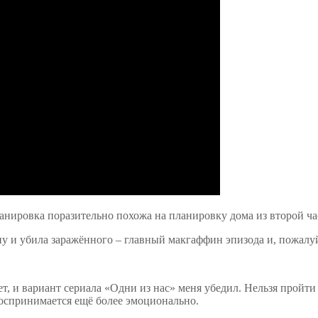
анировка поразительно похожа на планировку дома из второй час
у и убила заражённого – главный макгаффин эпизода и, пожалуй,
т, и вариант сериала «Одни из нас» меня убедил. Нельзя пройт
воспринимается ещё более эмоционально.