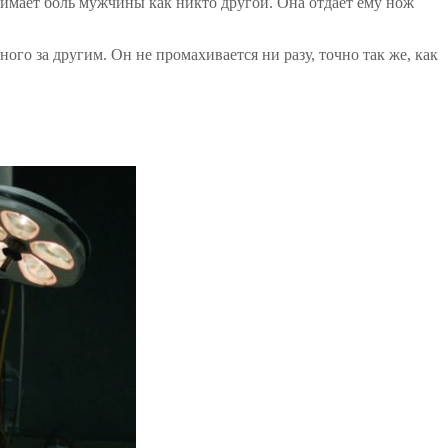
нимает боль мужчины как никто другой. Она отдаёт ему нож
го за другим. Он не промахивается ни разу, точно так же, как