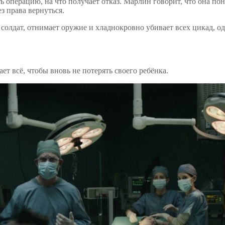
 операцию, на что получает отказ. Марлин говорит, что она по
з права вернуться.
лдат, отнимает оружие и хладнокровно убивает всех цикад, одно
т всё, чтобы вновь не потерять своего ребёнка.