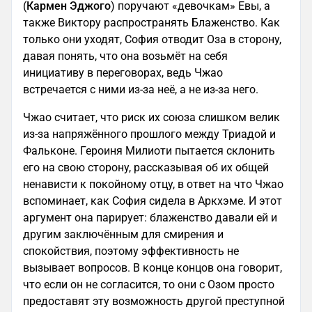
(
Кармен Эджого
) поручают «девочкам» Евы, а
также Виктору распространять Блаженство. Как
только они уходят, София отводит Оза в сторону,
давая понять, что она возьмёт на себя
инициативу в переговорах, ведь Чжао
встречается с ними из-за неё, а не из-за него.
Чжао считает, что риск их союза слишком велик
из-за напряжённого прошлого между Триадой и
Фальконе. Героиня Милиоти пытается склонить
его на свою сторону, рассказывая об их общей
ненависти к покойному отцу, в ответ на что Чжао
вспоминает, как София сидела в Аркхэме. И этот
аргумент она парирует: блаженство давали ей и
другим заключённым для смирения и
спокойствия, поэтому эффективность не
вызывает вопросов. В конце концов она говорит,
что если он не согласится, то они с Озом просто
предоставят эту возможность другой преступной