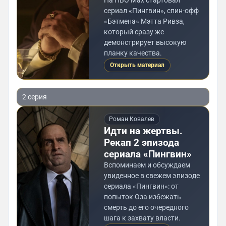
На HBO Max стартовал
сериал «Пингвин», спин-офф
«Бэтмена» Мэтта Ривза,
который сразу же
демонстрирует высокую
планку качества.
Открыть материал
2 серия
Роман Ковалев
Идти на жертвы.
Рекап 2 эпизода
сериала «Пингвин»
Вспоминаем и обсуждаем
увиденное в свежем эпизоде
сериала «Пингвин»: от
попыток Оза избежать
смерть до его очередного
шага к захвату власти.