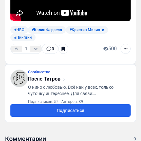
#HBO
#Колин Фаррелл
#Кристин Милиоти
#Пингвин
500
1
0
Сообщество
После Титров
О кино с любовью. Всё как у всех, только
чуточку интереснее. Для связи:
posletitrov@yandex.ru
Подписчиков: 52
·
Авторов: 39
Подписаться
Комментарии
0