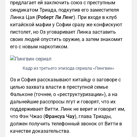
предлагает ей заключить союз с преступным
синдикатом Триада, подкупив его заместителя
Линка Цая (
Роберт Ли Ленг
). При входе в клуб
китайской мафии у Софии сразу же конфискуют
пистолет, но Оз уговаривает Линка заставить
своих людей опустить оружие, а затем знакомит
его с новым наркотиком.
Кадр из третьего эпизода сериала «Пингвин»
Оз и София рассказывают китайцу о заговоре с
целью захвата власти в преступной семье
Фальконе (точнее, о «реструктуризации»), а на
дальнейшие расспросы лгут и говорят, что их
поддерживает Витти. Линк не верит и говорит им,
что Фэн Чжао (
Франсуа Чау
), глава Триады,
должен получить телефонный звонок от Витти в
качестве доказательства.