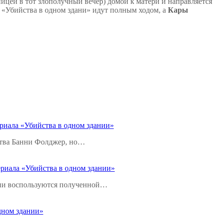
йцей в тот злополучный вечер) домой к матери и направляется
я, «Убийства в одном здани» идут полным ходом, а
Кары
ериала «Убийства в одном здании»
йства Банни Фолджер, но…
ериала «Убийства в одном здании»
 они воспользуются полученной…
одном здании»