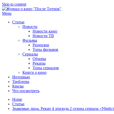
Skip to content
Menu
После титров
Всё как у всех, только чуточку интереснее
Статьи
Новости
Новости кино
Новости ТВ
Фильмы
Рецензии
Топы фильмов
Сериалы
Обзоры
Рекапы
Топы сериалов
Книги о кино
Интервью
Трейлеры
Квизы
Что посмотреть
Home
Статьи
Знакомые лица. Рекап 4 эпизода 2 сезона сериала «Убийс