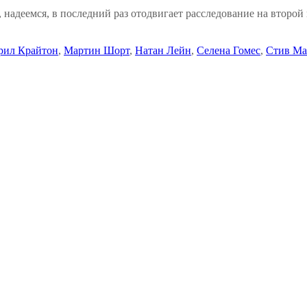
 надеемся, в последний раз отодвигает расследование на второ
рил Крайтон
,
Мартин Шорт
,
Натан Лейн
,
Селена Гомес
,
Стив Ма