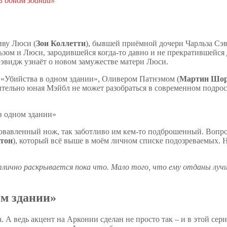
в одном здании»
иву Люси (
Зои Коллетти
), бывшей приёмной дочери Чарльза Сэв
зом и Люси, зародившейся когда-то давно и не прекратившейся 
эвидж узнаёт о новом замужестве матери Люси.
 «Убийства в одном здании», Оливером Патнэмом (
Мартин Шо
ительно юная Мэйбл не может разобраться в современном подрос
овавленный нож, так заботливо им кем-то подброшенный. Вопрос
тон
), который всё выше в моём личном списке подозреваемых. 
 отлично раскрывается пока что. Мало того, что ему отданы лу
ом здании»
а. А ведь акцент на Арконии сделан не просто так – и в этой с