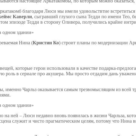
рываются настоящие Аркатакомбы, по которым можно оказаться, 
 Аркатакомб благодаря Люси мы имели удовольствтие встретитьс
еймс Каверли
, сыгравший глухого сына Тедди по имени Тео, 
 этом эпизоде Тедди в сторону Оливера, получились крайне инт
реваемая Нина (
Кристин Ко
) строит планы по модернизации Ар
вещей, которые герои использовали в качестве подарка-предлог
вную роль в сериале про акушера. Мы просто отдадим дань уваже
ды, именно Чарльз оказывается самым трезвомыслящим из всей т
иями.
о на ней – Люси недавно вновь появилась в жизни Чарльза, котор
я сцена служит и чисто прагматическим целям, потому что Нина