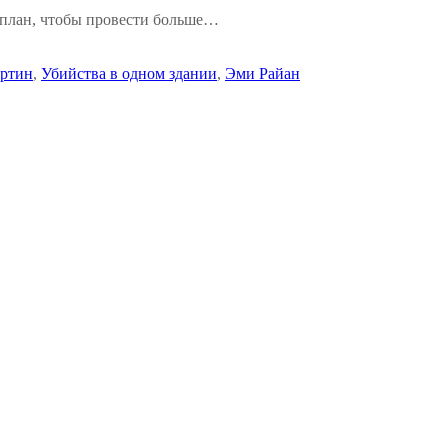
й план, чтобы провести больше…
ртин
,
Убийства в одном здании
,
Эми Райан