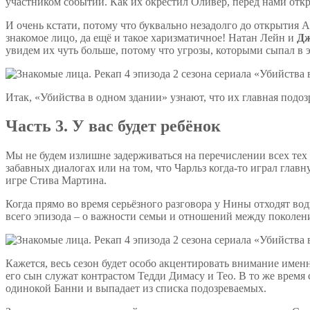
участником событий. Как их окрестил Оливер, перед нами отк
И очень кстати, потому что буквально незадолго до открытия
знакомое лицо, да ещё и такое харизматичное! Натан Лейн и
Дж
увидем их чуть больше, потому что угрозы, которыми сыпал в
Итак, «Убийства в одном здании» узнают, что их главная подоз
Часть 3. У вас будет ребёнок
Мы не будем излишне задерживаться на перечислении всех тех 
забавных диалогах или на том, что Чарльз когда-то играл гла
игре Стива Мартина.
Когда прямо во время серьёзного разговора у Нины отходят во
всего эпизода – о важности семьи и отношений между поколен
Кажется, весь сезон будет особо акцентировать внимание именн
его сын служат контрастом Тедди Димасу и Тео. В то же врем
одинокой Банни и выпадает из списка подозреваемых.