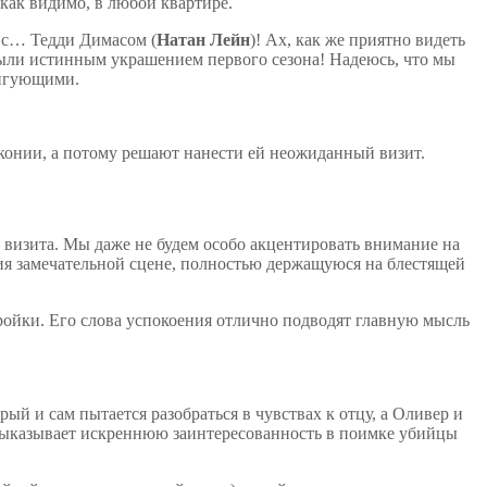
как видимо, в любой квартире.
я с… Тедди Димасом (
Натан Лейн
)! Ах, как же приятно видеть
были истинным украшением первого сезона! Надеюсь, что мы
ригующими.
конии, а потому решают нанести ей неожиданный визит.
а визита. Мы даже не будем особо акцентировать внимание на
ния замечательной сцене, полностью держащуюся на блестящей
ройки. Его слова успокоения отлично подводят главную мысль
ый и сам пытается разобраться в чувствах к отцу, а Оливер и
 выказывает искреннюю заинтересованность в поимке убийцы