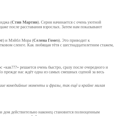
иджа (
Стив Мартин
). Серия начинается с очень уютной
даже после расставания взрослых. Затем нам показывают
рт
) и Мэйбл Мора (
Селена Гомез
). Это приводит к
тковом сленге. Как любящая тётя с шестнадцатилетним стажем,
 «как???» решается очень быстро, сразу после очередного и
Но прежде нас ждёт одна из самых смешных сценой за весь
чшие комедийные моменты и фразы, так ещё и крайне милая
ерии дом действительно наконец становится полноценным