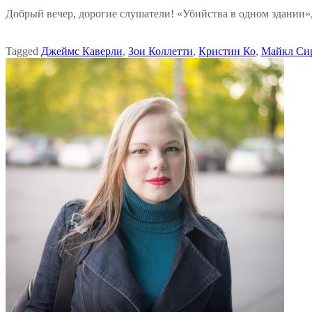
Добрый вечер, дорогие слушатели! «Убийства в одном здании»,
Tagged
Джеймс Каверли
,
Зои Коллетти
,
Кристин Ко
,
Майкл Си