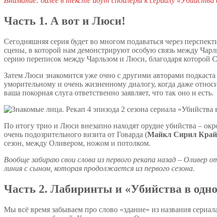
Внимание: далее в тексте идут спойлеры к сериалу «Убийства 
Часть 1. А вот и Люси!
Сегодняшняя серия будет во многом подаваться через перспект
сцены, в которой нам демонстрируют особую связь между Чарль
серию переписок между Чарльзом и Люси, благодаря которой С
Затем Люси знакомится уже очно с другими авторами подкаста
уморительному и очень жизненному диалогу, когда даже относ
ваша покорная слуга ответственно заявляет, что так оно и есть.
По итогу трио и Люси внезапно находят орудие убийства – окр
очень подозрительного визита от Говарда (
Майкл Сирил Край
сезон, между Оливером, ножом и потолком.
Вообще забираю свои слова из первого рекапа назад – Оливер
линия с сыном, которая продолжается из первого сезона.
Часть 2. Лабиринты и «Убийства в одн
Мы всё время забываем про слово «здание» из названия сериал