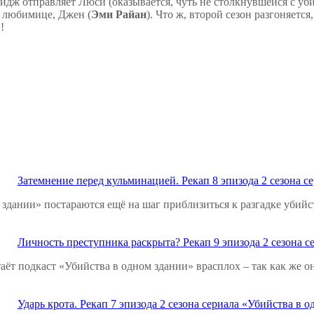
дж отправляет Люси (оказывается, чуть не столкнувшейся с уби
й любимице, Джен (
Эми Райан
). Что ж, второй сезон разгоняетс
!
Затемнение перед кульминацией. Рекап 8 эпизода 2 сезона с
 здании» постараются ещё на шаг приблизиться к разгадке уби
Личность преступника раскрыта? Рекап 9 эпизода 2 сезона с
аёт подкаст «Убийства в одном здании» врасплох – так как же
Ударь крота. Рекап 7 эпизода 2 сезона сериала «Убийства в 