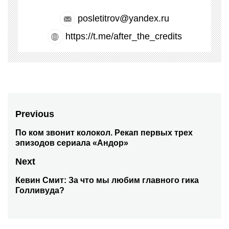
posletitrov@yandex.ru
https://t.me/after_the_credits
Навигация
Previous
по
По ком звонит колокол. Рекап первых трех
Previous
эпизодов сериала «Андор»
post:
записям
Next
Кевин Смит: За что мы любим главного гика
Next
Голливуда?
post: