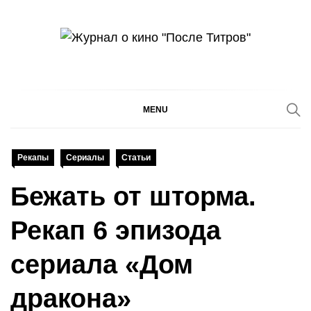
Skip
to
content
После титров
Всё как у всех, только чуточку интереснее
MENU
Рекапы
Сериалы
Статьи
Бежать от шторма.
Рекап 6 эпизода
сериала «Дом
дракона»