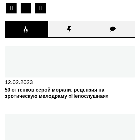
vkontakte
telegram
zen-
yandex
12.02.2023
50 оттенков серой морали: рецензия на
эротическую мелодраму «Непослушная»