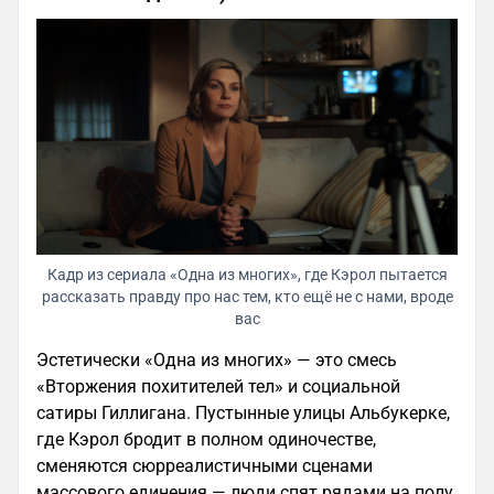
Кадр из сериала «Одна из многих», где Кэрол пытается
рассказать правду про нас тем, кто ещё не с нами, вроде
вас
Эстетически «Одна из многих» — это смесь
«Вторжения похитителей тел» и социальной
сатиры Гиллигана. Пустынные улицы Альбукерке,
где Кэрол бродит в полном одиночестве,
сменяются сюрреалистичными сценами
массового единения — люди спят рядами на полу