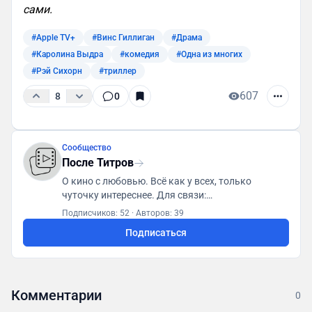
сами.
#Apple TV+
#Винс Гиллиган
#Драма
#Каролина Выдра
#комедия
#Одна из многих
#Рэй Сихорн
#триллер
607
8
0
Сообщество
После Титров
О кино с любовью. Всё как у всех, только
чуточку интереснее. Для связи:
posletitrov@yandex.ru
Подписчиков: 52
·
Авторов: 39
Подписаться
Комментарии
0