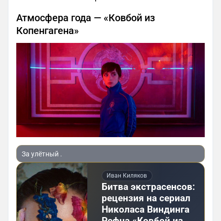
Атмосфера года — «Ковбой из
Копенгагена»
За улётный .
Иван Киляков
Битва экстрасенсов:
рецензия на сериал
Николаса Виндинга
Рефна «Ковбой из