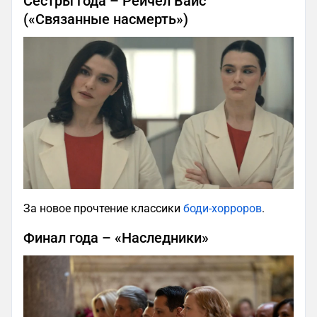
Сёстры года – Рейчел Вайс
(«Связанные насмерть»)
За новое прочтение классики
боди-хорроров
.
Финал года – «Наследники»