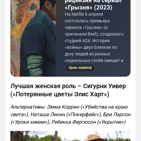
рецензия на сериал
«Грызня» (2023)
На Netflix 6 апреля
состоялась премьера
сериала «Грызня» (в
оригинале Beef), созданного
студией A24. История
«войны» двух близких по
духу людей из разных
социальных слоёв смешит и
Open material
Лучшая женская роль – Сигурни Уивер
(«Потерянные цветы Элис Харт»)
Альтернативы: Эмма Коррин («Убийства на краю
света»), Наташа Лионн («Покерфейс»), Бри Ларсон
(«Уроки химии»), Ребекка Фергюсон («Укрытие»)