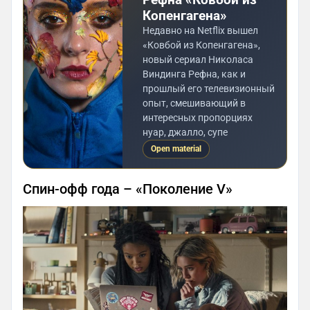
Копенгагена»
Недавно на Netflix вышел
«Ковбой из Копенгагена»,
новый сериал Николаса
Виндинга Рефна, как и
прошлый его телевизионный
опыт, смешивающий в
интересных пропорциях
нуар, джалло, супе
Open material
Спин-офф года – «Поколение V»