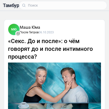
Тамбур
Маша Юма
МЮ
После Титров
06.10.2023
«Секс. До и после»: о чём
говорят до и после интимного
процесса?