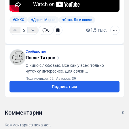
#OKKO
#Дарья Мороз
#Секс. До и после
1,5 тыс.
5
0
Сообщество
После Титров
О кино с любовью. Всё как у всех, только
чуточку интереснее. Для связи:
posletitrov@yandex.ru
Подписчиков: 52
·
Авторов: 39
Подписаться
Комментарии
0
Комментариев пока нет.