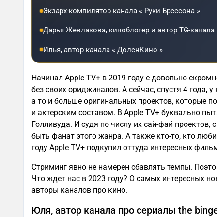
Экзарх-компилятор канала « Руки Брессона »
Дарья Жевлакова, киноблогер и автор TG-канала 
Илья, автор канала « ДоленКино »
Начинал Apple TV+ в 2019 году с довольно скром
без своих ориджиналов. А сейчас, спустя 4 года, 
а то и больше оригинальных проектов, которые 
и актерским составом. В Apple TV+ буквально пыт
Голливуда. И судя по числу их сай-фай проектов,
быть фанат этого жанра. А также кто-то, кто люб
году Apple TV+ подкупил оттуда интересных филь
Стриминг явно не намерен сбавлять темпы. Поэт
Что ждет нас в 2023 году? О самых интересных н
авторы каналов про кино.
Юля, автор канала про сериалы the bing