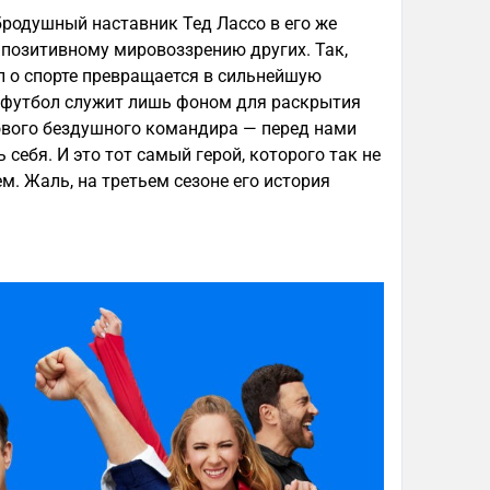
родушный наставник Тед Лассо в его же
к позитивному мировоззрению других. Так,
л о спорте превращается в сильнейшую
 футбол служит лишь фоном для раскрытия
рового бездушного командира — перед нами
себя. И это тот самый герой, которого так не
м. Жаль, на третьем сезоне его история