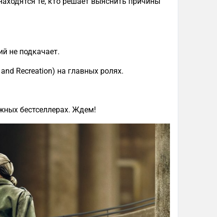
 находятся те, кто решает выяснить причины
ий не подкачает.
 and Recreation) на главных ролях.
ижных бестселлерах. Ждем!