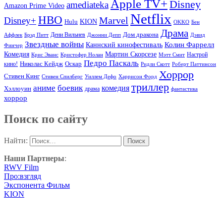
Apple TV+
Disney
amediateka
Amazon Prime Video
Netflix
HBO
Marvel
Disney+
Hulu
KION
OKKO
Бен
Драма
Дом дракона
Аффлек
Брэд Питт
Дени Вильнев
Джонни Депп
Дэвид
Звездные войны
Колин Фаррелл
Каннский кинофестиваль
Финчер
Комедия
Мартин Скорсезе
Настрой
Крис Эванс
Кристофер Нолан
Мэтт Смит
Педро Паскаль
Оскар
кино!
Николас Кейдж
Ридли Скотт
Роберт Паттинсон
Хоррор
Стивен Кинг
Стивен Спилберг
Уиллем Дефо
Харрисон Форд
триллер
аниме
боевик
комедия
Хэллоуин
драма
фантастика
хоррор
Поиск по сайту
Найти:
Наши Партнеры
:
RWV Film
Про:взгляд
Экспонента Фильм
KION