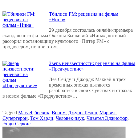
Тбилиси FM: рецензия на фильм
«Нина»
29 декабря состоялась онлайн-премьера
скандального фильма Оксаны Бычковой «Нина», который
рассорил постановщицу культового «Питер FM» с
продюсером, но при этом…
Зверь неизвестности: рецензия на фильм
«Предчувствие»
Леа Сейду и Джордж Маккэй в трёх
временных эпохах пытаются
разобраться в своих чувствах и страхах
в новом фильме «Предчувствие»…
Tagged
Marvel
,
боевик
,
Веном
,
Джуно Темпл
,
Марвел
,
Супергерои
,
Том Харди
,
Человек-паук
,
Чиветел Эджиофор
,
Энди Серкис