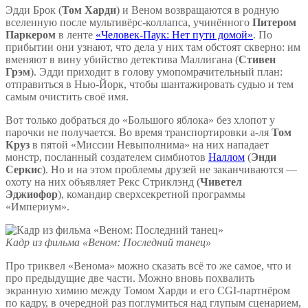
Эдди Брок (
Том Харди
) и Веном возвращаются в родную
вселенную после мультивёрс-коллапса, учинённого
Питером
Паркером
в ленте
«Человек-Паук: Нет пути домой»
. По
прибытии они узнают, что дела у них там обстоят скверно: им
вменяют в вину убийство детектива Маллигана (
Стивен
Грэм
). Эдди приходит в голову умопомрачительный план:
отправиться в Нью-Йорк, чтобы шантажировать судью и тем
самым очистить своё имя.
Вот только добраться до «Большого яблока» без хлопот у
парочки не получается. Во время транспортировки а-ля
Том
Круз
в пятой «Миссии Невыполнима» на них нападает
монстр, посланный создателем симбиотов
Наллом
(
Энди
Серкис
). Но и на этом проблемы друзей не заканчиваются —
охоту на них объявляет Рекс Стриклэнд (
Чиветел
Эджиофор
), командир сверхсекретной программы
«Империум».
Кадр из фильма «Веном: Последний танец»
Про триквел «Венома» можно сказать всё то же самое, что и
про предыдущие две части. Можно вновь похвалить
экранную химию между Томом Харди и его CGI-партнёром
по кадру, в очередной раз поглумиться над глупым сценарием,