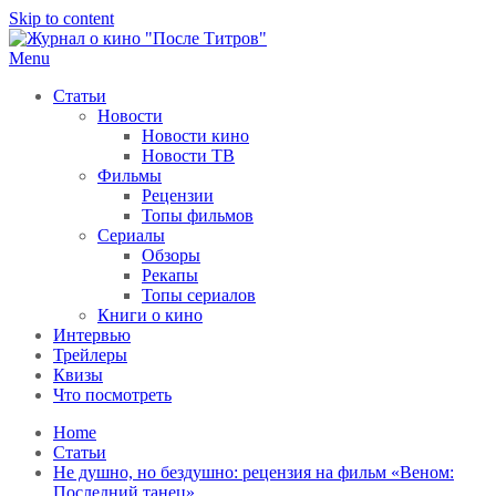
Skip to content
Menu
После титров
Всё как у всех, только чуточку интереснее
Статьи
Новости
Новости кино
Новости ТВ
Фильмы
Рецензии
Топы фильмов
Сериалы
Обзоры
Рекапы
Топы сериалов
Книги о кино
Интервью
Трейлеры
Квизы
Что посмотреть
Home
Статьи
Не душно, но бездушно: рецензия на фильм «Веном:
Последний танец»