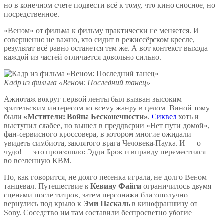
но в конечном счете подвести всё к тому, что кино сносное, но
посредственное.
«Веном» от фильма к фильму практически не меняется. И
совершенно не важно, кто сидит в режиссёрском кресле,
результат всё равно останется тем же. А вот контекст выхода
каждой из частей отличается довольно сильно.
Кадр из фильма «Веном: Последний танец»
Ажиотаж вокруг первой ленты был вызван высоким
зрительским интересом ко всему жанру в целом. Виной тому
были
«Мстители: Война Бесконечности»
.
Сиквел
хоть и
выступил слабее, но вышел в преддверии «Нет пути домой»,
фан-сервисного кроссовера, в котором многие ожидали
увидеть симбиота, заклятого врага Человека-Паука. И — о
чудо! — это произошло: Эдди Брок и вправду переместился
во вселенную КВМ.
Но, как говорится, не долго песенка играла, не долго Веном
танцевал. Путешествие к
Кевину Файги
ограничилось двумя
сценами после титров, затем персонажи благополучно
вернулись под крыло к
Эми Паскаль
в кинофраншизу от
Sony. Соседство им там составили беспросветно убогие