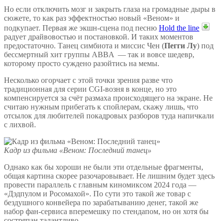
Но если отключить мозг и закрыть глаза на громадные дыры в
сюжете, то как раз эффектностью новый «Веном» и
подкупает. Первая же экшн-сцена под песню
Hold the line
радует драйвовостью и постановкой. И таких моментов
предостаточно. Танец симбиота и миссис Чен (
Пегги Лу
) под
бессмертный хит группы ABBA — так и вовсе шедевр,
которому просто суждено разойтись на мемы.
Несколько огорчает с этой точки зрения разве что
традиционная для серии CGI-возня в конце, но это
компенсируется за счёт размаха происходящего на экране. Не
считаю нужным прибегать к спойлерам, скажу лишь, что
отсылок для любителей покадровых разборов туда напичкали
с лихвой.
Кадр из фильма «Веном: Последний танец»
Однако как бы хороши не были эти отдельные фрагменты,
общая картина скорее разочаровывает. Не лишним будет здесь
провести параллель с главным киномиксом 2024 года —
«Дэдпулом и Росомахой». По сути это такой же товар с
бездушного конвейера по зарабатыванию денег, такой же
набор фан-сервиса вперемешку по стендапом, но он хотя бы
состряпан талантливо.