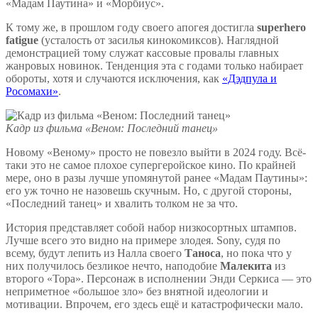
«Мадам Паутина» и «Морбиус».
К тому же, в прошлом году своего апогея достигла
superhero
fatigue
(усталость от засилья кинокомиксов). Наглядной
демонстрацией тому служат кассовые провалы главных
жанровых новинок. Тенденция эта с годами только набирает
обороты, хотя и случаются исключения, как
«Дэдпула и
Росомахи»
.
Кадр из фильма «Веном: Последний танец»
Новому «Веному» просто не повезло выйти в 2024 году. Всё-
таки это не самое плохое супергеройское кино. По крайней
мере, оно в разы лучше упомянутой ранее «Мадам Паутины»:
его уж точно не назовешь скучным. Но, с другой стороны,
«Последний танец» и хвалить толком не за что.
История представляет собой набор низкосортных штампов.
Лучше всего это видно на примере злодея. Sony, судя по
всему, будут лепить из Налла своего
Таноса
, но пока что у
них получилось безликое нечто, наподобие
Малекита
из
второго «Тора». Персонаж в исполнении Энди Серкиса — это
неприметное «большое зло» без внятной идеологии и
мотивации. Впрочем, его здесь ещё и катастрофически мало.