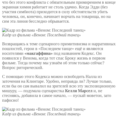
что без этого конфликта с обязательным примирением в конце
экранная химия работает не столь удачно. Когда Эдди (без
участия симбиота) приходится в силу обстоятельств убить
человека, он, конечно, начинает ворчать на товарища, но на
сим эта линия бесследно обрывается.
Кадр из фильма «Веном: Последний танец»
Возвращаясь к теме сценарного примитивизма и нарративных
пошлостей, герои в «Последнем танце» ещё и являются
носителями
«макгаффина»
под названием Кодекс. Он
появился у Венома, когда тот спас Броку жизнь в первом
фильме. Тогда почему мы узнаём об этом только сейчас?
Вопрос риторический.
С помощью этого Кодекса можно освободить Налла из
заточения на Клинтаре. Удобно, неправда ли? Лучше только,
если бы он сам вывалил на зрителей всю эту экспозиционную
мишуру, — подумала сценаристка
Келли Марсел
и, не
стесняясь, добавила в самое начало, — пускай моветон, зато
пафосно!
Кадр из фильма «Веном: Последний танец»