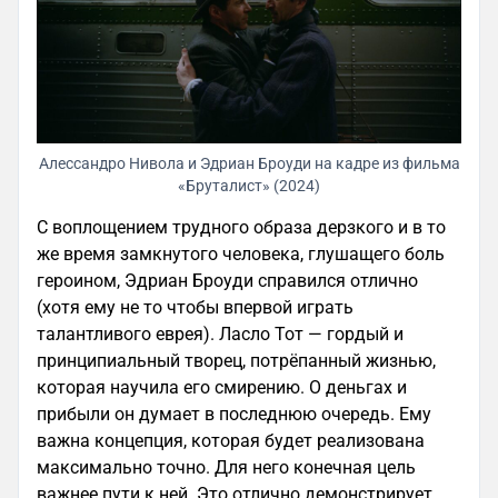
Алессандро Нивола и Эдриан Броуди на кадре из фильма
«Бруталист» (2024)
С воплощением трудного образа дерзкого и в то
же время замкнутого человека, глушащего боль
героином, Эдриан Броуди справился отлично
(хотя ему не то чтобы впервой играть
талантливого еврея). Ласло Тот — гордый и
принципиальный творец, потрёпанный жизнью,
которая научила его смирению. О деньгах и
прибыли он думает в последнюю очередь. Ему
важна концепция, которая будет реализована
максимально точно. Для него конечная цель
важнее пути к ней. Это отлично демонстрирует