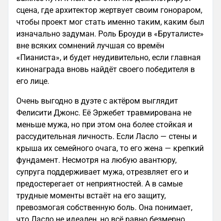
сцена, где архитектор жертвует своим гонораром,
чтобы проект мог стать именно таким, каким был
изначально задуман. Роль Броуди в «Бруталисте»
вне всяких сомнений лучшая со времён
«Пианиста», и будет неудивительно, если главная
кинонаграда вновь найдёт своего победителя в
его лице.
Очень выгодно в дуэте с актёром выглядит
Фелисити Джонс. Её Эржебет травмирована не
меньше мужа, но при этом она более стойкая и
рассудительная личность. Если Ласло — стены и
крыша их семейного очага, то его жена — крепкий
фундамент. Несмотря на любую авантюру,
супруга поддерживает мужа, отрезвляет его и
предостерегает от неприятностей. А в самые
трудные моменты встаёт на его защиту,
превозмогая собственную боль. Она понимает,
что Ласло не идеален, но всё равно безмерно