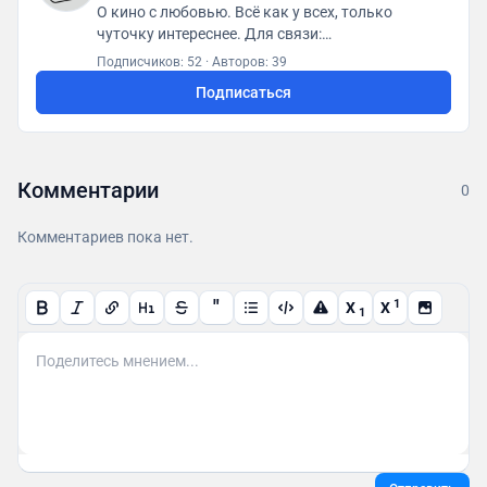
О кино с любовью. Всё как у всех, только
чуточку интереснее. Для связи:
posletitrov@yandex.ru
Подписчиков: 52
·
Авторов: 39
Подписаться
Комментарии
0
Комментариев пока нет.
"
1
X
X
1