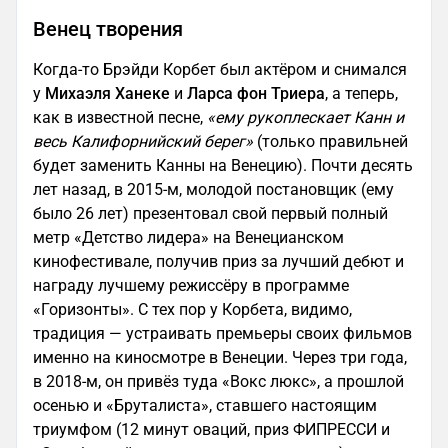
Венец творения
Когда-то Брэйди Корбет был актёром и снимался
у
Михаэля Ханеке
и
Ларса фон Триера
, а теперь,
как в известной песне,
«ему рукоплескает Канн и
весь Калифорнийский берег»
(только правильней
будет заменить Канны на Венецию). Почти десять
лет назад, в 2015-м, молодой постановщик (ему
было 26 лет) презентовал свой первый полный
метр «Детство лидера» на Венецианском
кинофестивале, получив приз за лучший дебют и
награду лучшему режиссёру в программе
«Горизонты». С тех пор у Корбета, видимо,
традиция — устраивать премьеры своих фильмов
именно на киносмотре в Венеции. Через три года,
в 2018-м, он привёз туда «Вокс люкс», а прошлой
осенью и «Бруталиста», ставшего настоящим
триумфом (12 минут оваций, приз ФИПРЕССИ и