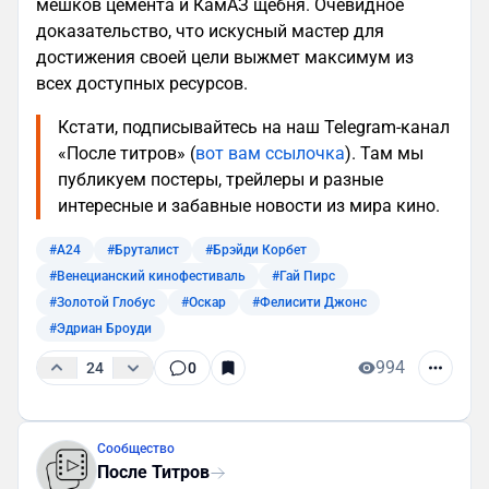
мешков цемента и КамАЗ щебня. Очевидное
доказательство, что искусный мастер для
достижения своей цели выжмет максимум из
всех доступных ресурсов.
Кстати, подписывайтесь на наш Telegram-канал
«После титров» (
вот вам ссылочка
). Там мы
публикуем постеры, трейлеры и разные
интересные и забавные новости из мира кино.
#A24
#Бруталист
#Брэйди Корбет
#Венецианский кинофестиваль
#Гай Пирс
#Золотой Глобус
#Оскар
#Фелисити Джонс
#Эдриан Броуди
994
24
0
Сообщество
После Титров