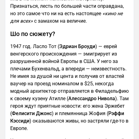
Признаться, лесть по большей части оправдана,
но это самое что ни на есть настоящее
«кино не
для всех»
с замахом на величие.
Шо по сюжету?
1947 год. Ласло Тот (
Эдриан Броуди
) — еврей
венгерского происхождения — эмигрирует из
разрушенной войной Европы в США. У него за
плечами Бухенвальд, а впереди — неизвестность.
Не имея за душой ни цента и получив от властей
ваучер на проезд номиналом в $25, некогда
модный архитектор отправляется в Филадельфию
к своему кузену Атилле (
Алессандро Нивола
). Там
героя ждут приятные новости: его жена Эржебет
(
Фелисити Джонс
) и племянница Жофия (
Рэффи
Кэссиди
) оказываются живы, но застряли где-то в
Европе.