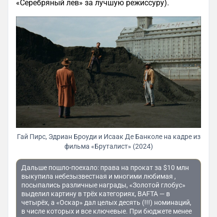
«Серебряный лев» за лучшую режиссуру).
Гай Пирс, Эдриан Броуди и Исаак Де Банколе на кадре из
фильма «Бруталист» (2024)
Дальше пошло-поехало: права на прокат за $10 млн
выкупила небезызвестная и многими любимая ,
посыпались различные награды, «Золотой глобус»
выделил картину в трёх категориях, BAFTA — в
четырёх, а «Оскар» дал целых десять (!!!) номинаций,
в числе которых и все ключевые. При бюджете менее