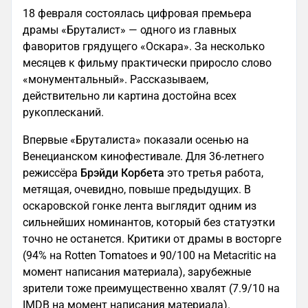
18 февраля состоялась цифровая премьера
драмы «Бруталист» — одного из главных
фаворитов грядущего «Оскара». За несколько
месяцев к фильму практически приросло слово
«монументальный». Рассказываем,
действительно ли картина достойна всех
рукоплесканий.
Впервые «Бруталиста» показали осенью на
Венецианском кинофестивале. Для 36-летнего
режиссёра
Брэйди Корбета
это третья работа,
метящая, очевидно, повыше предыдущих. В
оскаровской гонке лента выглядит одним из
сильнейших номинантов, который без статуэтки
точно не останется. Критики от драмы в восторге
(94% на Rotten Tomatoes и 90/100 на Metacritic на
момент написания материала), зарубежные
зрители тоже преимущественно хвалят (7.9/10 на
IMDB на момент написания материала).