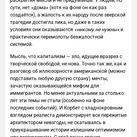
раскрытия мысли и не придумаешь. У людей, по
сути, нет «дома» (хотя на фоне он как раз
создаётся), а жалость к их народу после зверской
трагедии достигла пика, но даже в таких
условиях они оказываются
«никому не нужны»
и
практически перемолоты безжалостной
системой.
Мысль, что капитализм — зло, идущее вразрез с
творческой свободой, не нова. Точно так же, как и
разговор об иллюзорности американской (можно
подставить любую другую страну) мечты,
зачастую оказывающейся мифом для
иммигрантов. Но менее актуальными за столько
лет эти темы не стали (особенно на фоне
последних событий). И Корбет с хладнокровным
взглядом реалиста демонстрирует все пережитые
архитектором невзгоды, не скатываясь в
приукрашивание истории излишним оптимизмом