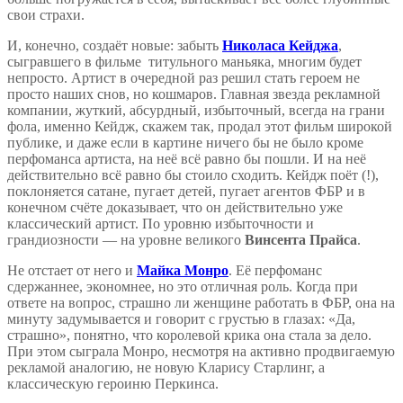
свои страхи.
И, конечно, создаёт новые: забыть
Николаса Кейджа
,
сыгравшего в фильме титульного маньяка, многим будет
непросто. Артист в очередной раз решил стать героем не
просто наших снов, но кошмаров. Главная звезда рекламной
компании, жуткий, абсурдный, избыточный, всегда на грани
фола, именно Кейдж, скажем так, продал этот фильм широкой
публике, и даже если в картине ничего бы не было кроме
перфоманса артиста, на неё всё равно бы пошли. И на неё
действительно всё равно бы стоило сходить. Кейдж поёт (!),
поклоняется сатане, пугает детей, пугает агентов ФБР и в
конечном счёте доказывает, что он действительно уже
классический артист. По уровню избыточности и
грандиозности — на уровне великого
Винсента Прайса
.
Не отстает от него и
Майка Монро
. Её перфоманс
сдержаннее, экономнее, но это отличная роль. Когда при
ответе на вопрос, страшно ли женщине работать в ФБР, она на
минуту задумывается и говорит с грустью в глазах: «Да,
страшно», понятно, что королевой крика она стала за дело.
При этом сыграла Монро, несмотря на активно продвигаемую
рекламой аналогию, не новую Кларису Старлинг, а
классическую героиню Перкинса.