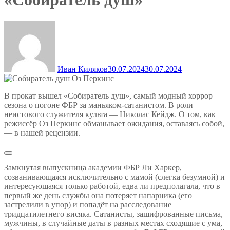
Иван Киляков
30.07.2024
30.07.2024
В прокат вышел «Собиратель душ», самый модный хоррор
сезона о погоне ФБР за маньяком-сатанистом. В роли
неистового служителя культа — Николас Кейдж. О том, как
режиссёр Оз Перкинс обманывает ожидания, оставаясь собой,
— в нашей рецензии.
Замкнутая выпускница академии ФБР Ли Харкер,
созванивающаяся исключительно с мамой (слегка безумной) и
интересующаяся только работой, едва ли предполагала, что в
первый же день службы она потеряет напарника (его
застрелили в упор) и попадёт на расследование
тридцатилетнего висяка. Сатанисты, зашифрованные письма,
мужчины, в случайные даты в разных местах сходящие с ума,