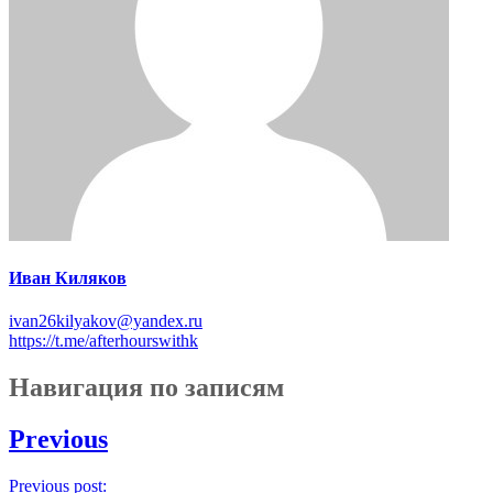
Иван Киляков
ivan26kilyakov@yandex.ru
https://t.me/afterhourswithk
Навигация по записям
Previous
Previous post: