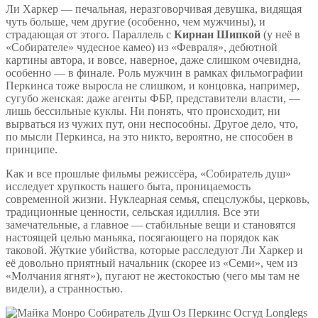
Ли Харкер — печальная, неразговорчивая девушка, видящая
чуть больше, чем другие (особенно, чем мужчины), и
страдающая от этого. Параллель с
Кирнан Шипкой
(у неё в
«Собирателе» чудесное камео) из «Февраля», дебютной
картины автора, и вовсе, наверное, даже слишком очевидна,
особенно — в финале. Роль мужчин в рамках фильмографии
Перкинса тоже выросла не слишком, и концовка, например,
сугубо женская: даже агенты ФБР, представители власти, —
лишь бессильные куклы. Ни понять, что происходит, ни
вырваться из чужих пут, они неспособны. Другое дело, что,
по мысли Перкинса, на это никто, вероятно, не способен в
принципе.
Как и все прошлые фильмы режиссёра, «Собиратель душ»
исследует хрупкость нашего быта, проницаемость
современной жизни. Нуклеарная семья, спецслужбы, церковь,
традиционные ценности, сельская идиллия. Все эти
замечательные, а главное — стабильные вещи и становятся
настоящей целью маньяка, посягающего на порядок как
таковой. Жуткие убийства, которые расследуют Ли Харкер и
её довольно приятный начальник (скорее из «Семи», чем из
«Молчания ягнят»), пугают не жестокостью (чего мы там не
видели), а странностью.