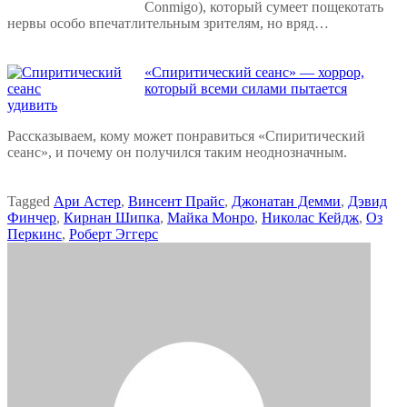
Conmigo), который сумеет пощекотать
нервы особо впечатлительным зрителям, но вряд…
«Спиритический сеанс» — хоррор,
который всеми силами пытается
удивить
Рассказываем, кому может понравиться «Спиритический
сеанс», и почему он получился таким неоднозначным.
Tagged
Ари Астер
,
Винсент Прайс
,
Джонатан Демми
,
Дэвид
Финчер
,
Кирнан Шипка
,
Майка Монро
,
Николас Кейдж
,
Оз
Перкинс
,
Роберт Эггерс