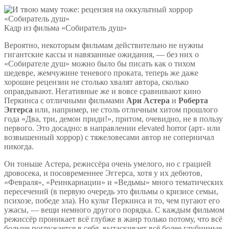
Кадр из фильма «Собиратель душ»
Вероятно, некоторым фильмам действительно не нужны
гигантские кассы и навязанные ожидания, — без них о
«Собирателе душ» можно было бы писать как о тихом
шедевре, жемчужине теневого проката, теперь же даже
хорошие рецензии не столько хвалят автора, сколько
оправдывают. Негативные же и вовсе сравнивают кино
Перкинса с отличными фильмами
Ари Астера
и
Роберта
Эггерса
или, например, не столь отличным хитом прошлого
года «Два, три, демон приди!», притом, очевидно, не в пользу
первого. Это досадно: в направлении elevated horror (арт- или
возвышенный хоррор) с тяжеловесами автор не соперничал
никогда.
Он тоньше Астера, режиссёра очень умелого, но с грацией
дровосека, и посовременнее Эггерса, хотя у их дебютов,
«Февраля», «Реинкарнации» и «Ведьмы» много тематических
пересечений (в первую очередь это фильмы о кризисе семьи,
психозе, победе зла). Но культ Перкинса и то, чем пугают его
ужасы, — вещи немного другого порядка. С каждым фильмом
режиссёр проникает всё глубже в жанр только потому, что всё
больше погружается в себя, вытаскивает всё более глубинные