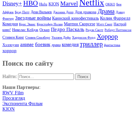
Netflix
HBO
Marvel
Disney+
Hulu
KION
OKKO
Бен
Драма
Дом дракона
Аффлек
Брэд Питт
Дени Вильнев
Джонни Депп
Дэвид
Звездные войны
Колин Фаррелл
Каннский кинофестиваль
Финчер
Комедия
Мартин Скорсезе
Настрой
Крис Эванс
Кристофер Нолан
Мэтт Смит
Педро Паскаль
Оскар
кино!
Николас Кейдж
Ридли Скотт
Роберт Паттинсон
Хоррор
Стивен Кинг
Стивен Спилберг
Уиллем Дефо
Харрисон Форд
триллер
аниме
боевик
комедия
Хэллоуин
драма
фантастика
хоррор
Поиск по сайту
Найти:
Наши Партнеры
:
RWV Film
Про:взгляд
Экспонента Фильм
KION