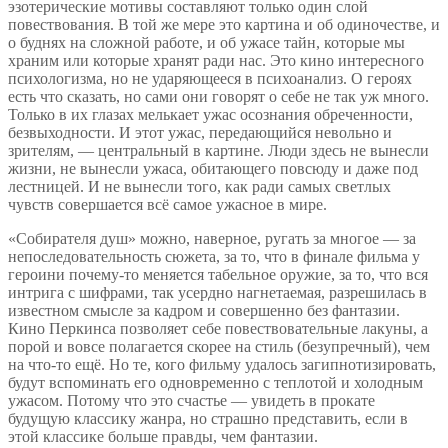
эзотерические мотивы составляют только один слой
повествования. В той же мере это картина и об одиночестве, и
о буднях на сложной работе, и об ужасе тайн, которые мы
храним или которые хранят ради нас. Это кино интересного
психологизма, но не ударяющееся в психоанализ. О героях
есть что сказать, но сами они говорят о себе не так уж много.
Только в их глазах мелькает ужас осознания обреченности,
безвыходности. И этот ужас, передающийся невольно и
зрителям, — центральный в картине. Люди здесь не вынесли
жизни, не вынесли ужаса, обитающего повсюду и даже под
лестницей. И не вынесли того, как ради самых светлых
чувств совершается всё самое ужасное в мире.
«Собирателя душ» можно, наверное, ругать за многое — за
непоследовательность сюжета, за то, что в финале фильма у
героини почему-то меняется табельное оружие, за то, что вся
интрига с шифрами, так усердно нагнетаемая, разрешилась в
известном смысле за кадром и совершенно без фантазии.
Кино Перкинса позволяет себе повествовательные лакуны, а
порой и вовсе полагается скорее на стиль (безупречный), чем
на что-то ещё. Но те, кого фильму удалось загипнотизировать,
будут вспоминать его одновременно с теплотой и холодным
ужасом. Потому что это счастье — увидеть в прокате
будущую классику жанра, но страшно представить, если в
этой классике больше правды, чем фантазии.