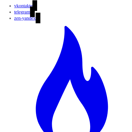
vkontakte
telegram
zen-yandex