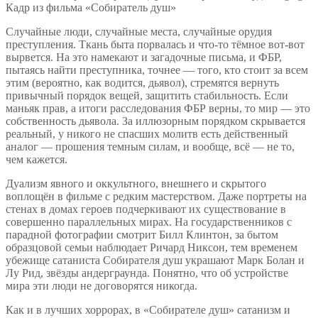
Кадр из фильма «Собиратель душ»
Случайные люди, случайные места, случайные орудия
преступления. Ткань быта порвалась и что-то тёмное вот-вот
вырвется. На это намекают и загадочные письма, и ФБР,
пытаясь найти преступника, точнее — того, кто стоит за всем
этим (вероятно, как водится, дьявол), стремятся вернуть
привычный порядок вещей, защитить стабильность. Если
маньяк прав, а итоги расследования ФБР верны, то мир — это
собственность дьявола. За иллюзорным порядком скрывается
реальный, у никого не спасших молитв есть действенный
аналог — прошения темным силам, и вообще, всё — не то,
чем кажется.
Дуализм явного и оккультного, внешнего и скрытого
воплощён в фильме с редким мастерством. Даже портреты на
стенах в домах героев подчеркивают их существование в
совершенно параллельных мирах. На государственников с
парадной фотографии смотрит Билл Клинтон, за бытом
образцовой семьи наблюдает Ричард Никсон, тем временем
убежище сатаниста Собирателя душ украшают Марк Болан и
Лу Рид, звёзды андерграунда. Понятно, что об устройстве
мира эти люди не договорятся никогда.
Как и в лучших хоррорах, в «Собирателе душ» сатанизм и