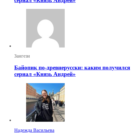
сериал «Князь Андрей»
Зангези
Байопик по-древнерусски: каким получился
сериал «Князь Андрей»
Надежда Васильева