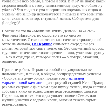
убивающие всю семью, а потом и себя. В ФБР не знают, какой
стороны подойти к этому таинственному делу: что общего у
убитых? Что сводит с ума совершенно нормальных отцов и
мужей? Что за шифр используется в письмах и что всем этим
хочет сказать их автор, титульный маньяк Собиратель душ
(Longlegs)?
Похоже ли это на «Молчание ягнят» Демми? На «Семь»
Финчера? Наверное, но сходство это во многом
косметическое. Отталкиваясь от классических триллеров об
охоте на маньяка,
Оз Перкинс
снимает в очередной раз
фильм, который мог снять только он. Это оккультный хоррор,
грустное готическое стихотворение — или, учитывая группу
T. Rex в саундтреке, глэм-рок песня — о потере, отчаянии,
одиночестве.
Прошлые работы Перкинса особой популярностью не
пользовались, и таким, в общем, беспрецедентным успехом
«Собиратель душ» обязан прежде всего
активной
маркетинговой кампании
, развернутой студией Neon. Правда,
реклама сыграла с фильмом злую шутку: теперь, когда картина
собрала в кино не только давно подготовленных фанатов
Перкинса, но и тех, кто ждал увидеть новое «Семь», или
жуткий ужастик с ведрами крови, многим тяжело скрыть
разочарование.