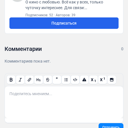
О кино с любовью. Всё как у всех, только
чуточку интереснее. Для связи:
posletitrov@yandex.ru
Подписчиков: 52
·
Авторов: 39
Подписаться
Комментарии
0
Комментариев пока нет.
"
1
X
X
1
Отправить