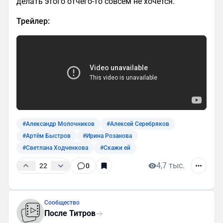
делать этого отчего-то совсем не хочется.
Трейлер:
#Александр Молочников
#Алексей Серебряков
#Артём Быстров
#Ирина Розанова
#Светлана Ходченкова
#Скажи ей
4,7 тыс.
22
0
Сообщество
После Титров