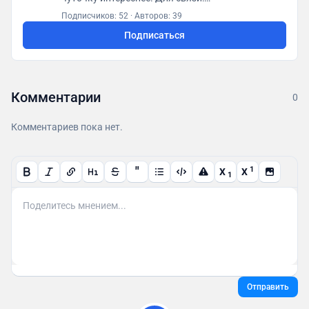
posletitrov@yandex.ru
Подписчиков: 52
·
Авторов: 39
Подписаться
Комментарии
0
Комментариев пока нет.
"
1
X
X
1
Отправить