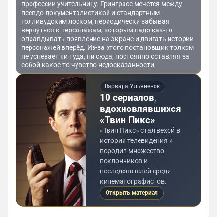
профессии учительницу. Гринграсс мечется между
псевдо-документалистикой и стандартным
голливудским лоском, периодически забывая
вернуться к персонажам, которым надо как-то
оправдывать появление на экране и двигать истории
персонажей вперёд. Из-за этого постановщик толком
не успевает ни туда, ни сюда, постоянно оставляя за
собой какое-то чувство недосказанности.
Варвара Ульяненок
10 сериалов,
вдохновлявшихся
«‎Твин Пикс»
«‎Твин Пикс» стал вехой в
истории телевидения и
породил множество
поклонников и
последователей среди
кинематографистов.
Открыть материал