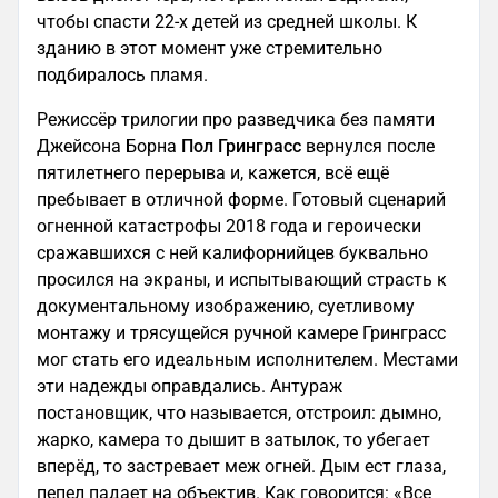
чтобы спасти 22-х детей из средней школы. К
зданию в этот момент уже стремительно
подбиралось пламя.
Режиссёр трилогии про разведчика без памяти
Джейсона Борна
Пол Гринграсс
вернулся после
пятилетнего перерыва и, кажется, всё ещё
пребывает в отличной форме. Готовый сценарий
огненной катастрофы 2018 года и героически
сражавшихся с ней калифорнийцев буквально
просился на экраны, и испытывающий страсть к
документальному изображению, суетливому
монтажу и трясущейся ручной камере Гринграсс
мог стать его идеальным исполнителем. Местами
эти надежды оправдались. Антураж
постановщик, что называется, отстроил: дымно,
жарко, камера то дышит в затылок, то убегает
вперёд, то застревает меж огней. Дым ест глаза,
пепел падает на объектив. Как говорится: «Все