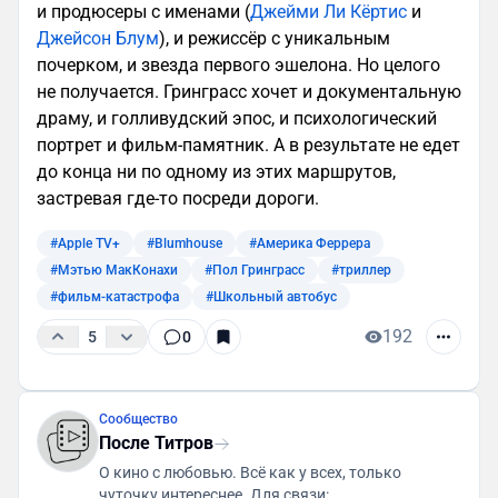
и продюсеры с именами (
Джейми Ли Кёртис
и
Джейсон Блум
), и режиссёр с уникальным
почерком, и звезда первого эшелона. Но целого
не получается. Гринграсс хочет и документальную
драму, и голливудский эпос, и психологический
портрет и фильм-памятник. А в результате не едет
до конца ни по одному из этих маршрутов,
застревая где-то посреди дороги.
#Apple TV+
#Blumhouse
#Америка Феррера
#Мэтью МакКонахи
#Пол Гринграсс
#триллер
#фильм-катастрофа
#Школьный автобус
192
5
0
Сообщество
После Титров
О кино с любовью. Всё как у всех, только
чуточку интереснее. Для связи: