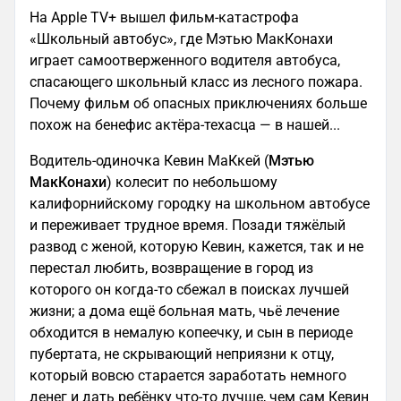
На Apple TV+ вышел фильм-катастрофа
«Школьный автобус», где Мэтью МакКонахи
играет самоотверженного водителя автобуса,
спасающего школьный класс из лесного пожара.
Почему фильм об опасных приключениях больше
похож на бенефис актёра-техасца — в нашей...
Водитель-одиночка Кевин МаКкей (
Мэтью
МакКонахи
) колесит по небольшому
калифорнийскому городку на школьном автобусе
и переживает трудное время. Позади тяжёлый
развод с женой, которую Кевин, кажется, так и не
перестал любить, возвращение в город из
которого он когда-то сбежал в поисках лучшей
жизни; а дома ещё больная мать, чьё лечение
обходится в немалую копеечку, и сын в периоде
пубертата, не скрывающий неприязни к отцу,
который вовсю старается заработать немного
денег и дать ребёнку что-то лучше, чем сам Кевин