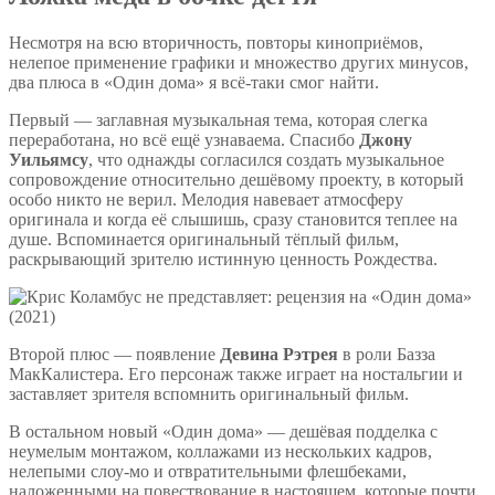
Несмотря на всю вторичность, повторы киноприёмов,
нелепое применение графики и множество других минусов,
два плюса в «Один дома» я всё-таки смог найти.
Первый — заглавная музыкальная тема, которая слегка
переработана, но всё ещё узнаваема. Спасибо
Джону
Уильямсу
, что однажды согласился создать музыкальное
сопровождение относительно дешёвому проекту, в который
особо никто не верил. Мелодия навевает атмосферу
оригинала и когда её слышишь, сразу становится теплее на
душе. Вспоминается оригинальный тёплый фильм,
раскрывающий зрителю истинную ценность Рождества.
Второй плюс — появление
Девина Рэтрея
в роли Базза
МакКалистера. Его персонаж также играет на ностальгии и
заставляет зрителя вспомнить оригинальный фильм.
В остальном новый «Один дома» — дешёвая подделка с
неумелым монтажом, коллажами из нескольких кадров,
нелепыми слоу-мо и отвратительными флешбеками,
наложенными на повествование в настоящем, которые почти