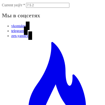
Current ye@r
*
Мы в соцсетях
vkontakte
telegram
zen-yandex