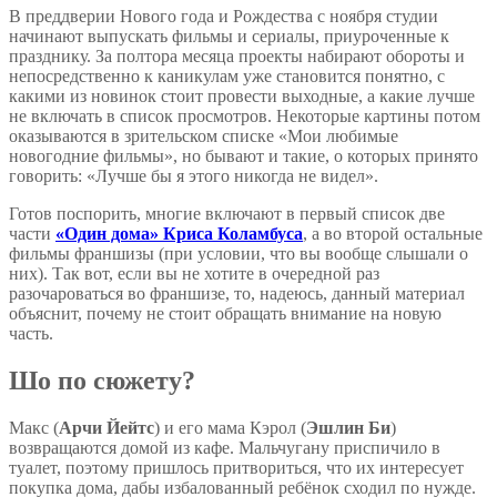
В преддверии Нового года и Рождества с ноября студии
начинают выпускать фильмы и сериалы, приуроченные к
празднику. За полтора месяца проекты набирают обороты и
непосредственно к каникулам уже становится понятно, с
какими из новинок стоит провести выходные, а какие лучше
не включать в список просмотров. Некоторые картины потом
оказываются в зрительском списке «Мои любимые
новогодние фильмы», но бывают и такие, о которых принято
говорить: «Лучше бы я этого никогда не видел».
Готов поспорить, многие включают в первый список две
части
«Один дома» Криса Коламбуса
, а во второй остальные
фильмы франшизы (при условии, что вы вообще слышали о
них). Так вот, если вы не хотите в очередной раз
разочароваться во франшизе, то, надеюсь, данный материал
объяснит, почему не стоит обращать внимание на новую
часть.
Шо по сюжету?
Макс (
Арчи Йейтс
) и его мама Кэрол (
Эшлин Би
)
возвращаются домой из кафе. Мальчугану приспичило в
туалет, поэтому пришлось притвориться, что их интересует
покупка дома, дабы избалованный ребёнок сходил по нужде.