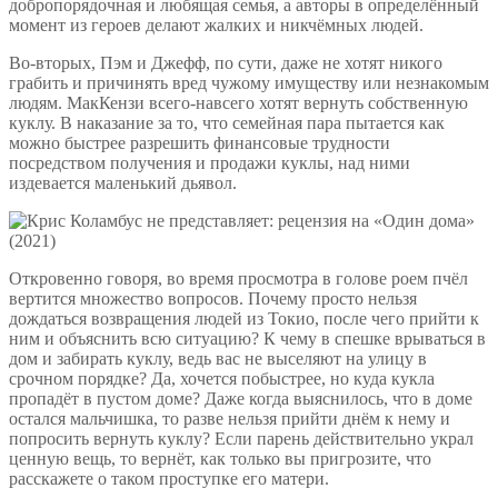
добропорядочная и любящая семья, а авторы в определённый
момент из героев делают жалких и никчёмных людей.
Во-вторых, Пэм и Джефф, по сути, даже не хотят никого
грабить и причинять вред чужому имуществу или незнакомым
людям. МакКензи всего-навсего хотят вернуть собственную
куклу. В наказание за то, что семейная пара пытается как
можно быстрее разрешить финансовые трудности
посредством получения и продажи куклы, над ними
издевается маленький дьявол.
Откровенно говоря, во время просмотра в голове роем пчёл
вертится множество вопросов. Почему просто нельзя
дождаться возвращения людей из Токио, после чего прийти к
ним и объяснить всю ситуацию? К чему в спешке врываться в
дом и забирать куклу, ведь вас не выселяют на улицу в
срочном порядке? Да, хочется побыстрее, но куда кукла
пропадёт в пустом доме? Даже когда выяснилось, что в доме
остался мальчишка, то разве нельзя прийти днём к нему и
попросить вернуть куклу? Если парень действительно украл
ценную вещь, то вернёт, как только вы пригрозите, что
расскажете о таком проступке его матери.