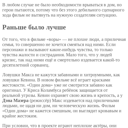
В любом случае не было необходимости врываться в дом, но
герои пытаются, потому что без этого дебильного сценарного
хода фильм не вытянуть на нужную создателям ситуацию.
Раньше было лучше
От того, что в фильме «воры» — не плохие люди, а приличная
семья, то совершенно не хочется смеяться над ними. Если
персонажи и вызывают какие-нибудь чувства, то только
чувства жалости и сострадания. Мало того, что у людей
кризис, так над ними ещё и смертельно издевается какой-то
десятилетний сорванец.
Ловушки Макса не кажутся забавными и хитроумными, как
ловушки Кевина. В новом фильме всё играет красками
жестокости. «Один дома» уже не смотрится забавно как
оригинал. У Криса Коламбуса ребёнок защищается от
реальной угрозы. Кевин охраняет свою жизнь и крепость, а у
Дэна Мазера
(режиссёр) Макс издевается над приличными
людьми, не щадя ни дом, ни человеческую жизнь. Фильм
«Один дома» не кажется смешным, он выглядит кровавым и
крайне жестоким.
При условии, что в проекте играют неплохие актёры, они