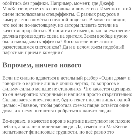
обойтись без графики. Например, момент, где Джефф
МакКензи врезается в снеговика и ломает его. Именно в этой
сцене использованы спецэффекты. С разных ракурсов в
камеру летят ошмётки снежной поделки. В моменте видно,
что всё не по-настоящему, но авторы плевать хотели на
качество проработки. Я понятия не имею, какое впечатление
должна производить сцена на зрителя. Зачем вообще нужно
было накладывать эффекты? Кого хотели впечатлить
разлетевшимся снеговиком? Да и в целом зачем подобный
пафосный приём в комедии?
Впрочем, ничего нового
Если не сильно вдаваться в детальный разбор «Один дома» и
говорить о картине лишь в общих чертах, то вопросов к
фильму сильно меньше не становится. Что касается сценария,
то он невероятно вторичный и написан просто отвратительно.
Складывается впечатление, будто текст писали лишь с одной
целью: «Главное, чтобы работала схема: пацан остаётся один
дома, а к нему пытаются пробраться какие-то люди».
Во-первых, в качестве воров в картине выступают не плохие
ребята, а вполне приличные люди. Да, семейство МакКензи
испытывает финансовые трудности, но всё равно это