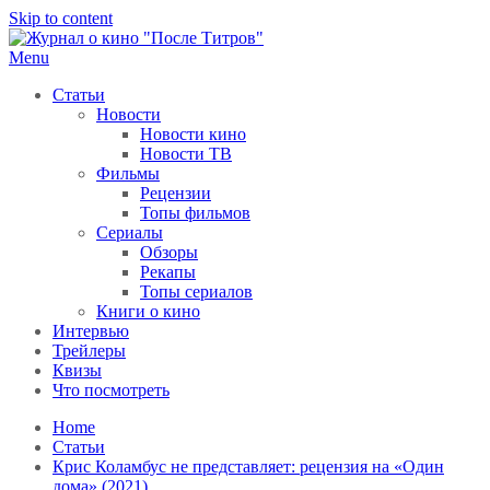
Skip to content
Menu
После титров
Всё как у всех, только чуточку интереснее
Статьи
Новости
Новости кино
Новости ТВ
Фильмы
Рецензии
Топы фильмов
Сериалы
Обзоры
Рекапы
Топы сериалов
Книги о кино
Интервью
Трейлеры
Квизы
Что посмотреть
Home
Статьи
Крис Коламбус не представляет: рецензия на «Один
дома» (2021)