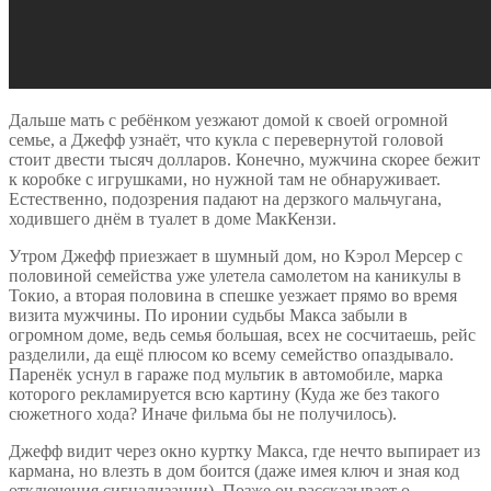
Дальше мать с ребёнком уезжают домой к своей огромной
семье, а Джефф узнаёт, что кукла с перевернутой головой
стоит двести тысяч долларов. Конечно, мужчина скорее бежит
к коробке с игрушками, но нужной там не обнаруживает.
Естественно, подозрения падают на дерзкого мальчугана,
ходившего днём в туалет в доме МакКензи.
Утром Джефф приезжает в шумный дом, но Кэрол Мерсер с
половиной семейства уже улетела самолетом на каникулы в
Токио, а вторая половина в спешке уезжает прямо во время
визита мужчины. По иронии судьбы Макса забыли в
огромном доме, ведь семья большая, всех не сосчитаешь, рейс
разделили, да ещё плюсом ко всему семейство опаздывало.
Паренёк уснул в гараже под мультик в автомобиле, марка
которого рекламируется всю картину (Куда же без такого
сюжетного хода? Иначе фильма бы не получилось).
Джефф видит через окно куртку Макса, где нечто выпирает из
кармана, но влезть в дом боится (даже имея ключ и зная код
отключения сигнализации). Позже он рассказывает о