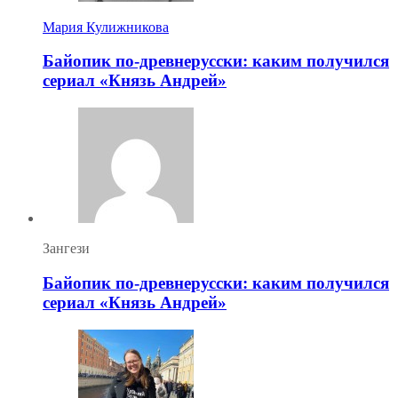
Мария Кулижникова
Байопик по-древнерусски: каким получился
сериал «Князь Андрей»
Зангези
Байопик по-древнерусски: каким получился
сериал «Князь Андрей»