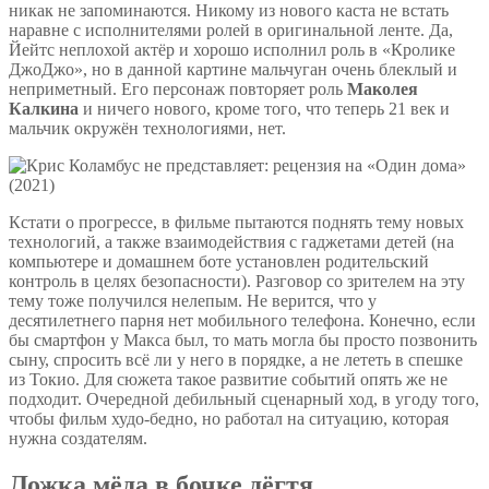
никак не запоминаются. Никому из нового каста не встать
наравне с исполнителями ролей в оригинальной ленте. Да,
Йейтс неплохой актёр и хорошо исполнил роль в «Кролике
ДжоДжо», но в данной картине мальчуган очень блеклый и
неприметный. Его персонаж повторяет роль
Маколея
Калкина
и ничего нового, кроме того, что теперь 21 век и
мальчик окружён технологиями, нет.
Кстати о прогрессе, в фильме пытаются поднять тему новых
технологий, а также взаимодействия с гаджетами детей (на
компьютере и домашнем боте установлен родительский
контроль в целях безопасности). Разговор со зрителем на эту
тему тоже получился нелепым. Не верится, что у
десятилетнего парня нет мобильного телефона. Конечно, если
бы смартфон у Макса был, то мать могла бы просто позвонить
сыну, спросить всё ли у него в порядке, а не лететь в спешке
из Токио. Для сюжета такое развитие событий опять же не
подходит. Очередной дебильный сценарный ход, в угоду того,
чтобы фильм худо-бедно, но работал на ситуацию, которая
нужна создателям.
Ложка мёда в бочке дёгтя