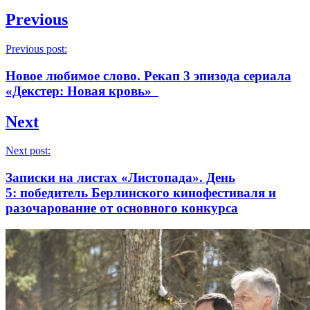
Previous
Previous post:
Новое любимое слово. Рекап 3 эпизода сериала
«Декстер: Новая кровь»
Next
Next post:
Записки на листах «Листопада». День
5: победитель Берлинского кинофестиваля и
разочарование от основного конкурса