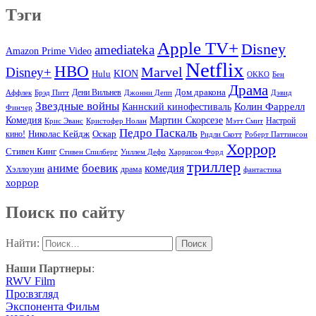
Тэги
Apple TV+
Disney
amediateka
Amazon Prime Video
Netflix
HBO
Marvel
Disney+
Hulu
KION
OKKO
Бен
Драма
Дом дракона
Аффлек
Брэд Питт
Дени Вильнев
Джонни Депп
Дэвид
Звездные войны
Колин Фаррелл
Каннский кинофестиваль
Финчер
Комедия
Мартин Скорсезе
Настрой
Крис Эванс
Кристофер Нолан
Мэтт Смит
Педро Паскаль
Оскар
кино!
Николас Кейдж
Ридли Скотт
Роберт Паттинсон
Хоррор
Стивен Кинг
Стивен Спилберг
Уиллем Дефо
Харрисон Форд
триллер
аниме
боевик
комедия
Хэллоуин
драма
фантастика
хоррор
Поиск по сайту
Найти:
Наши Партнеры
:
RWV Film
Про:взгляд
Экспонента Фильм