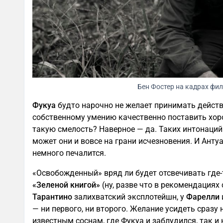
Бен Фостер на кадрах фи
Фукуа
будто нарочно не желает принимать действ
собственному умению качественно поставить хор
такую смелость? Наверное — да. Таких интонаций 
может они и вовсе на грани исчезновения. И Анту
немного печалится.
«Освобожденный» вряд ли будет отсвечивать где
«Зеленой книгой»
(ну, разве что в рекомендациях 
Тарантино
залихватский эксплотейшн, у
Фарелли
— ни первого, ни второго. Желание усидеть сразу н
известным соснам, где Фукуа и заблудился, так и