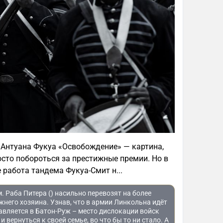
Антуана Фукуа «Освобождение» — картина,
сто побороться за престижные премии. Но в
е работа тандема Фукуа-Смит н...
 Раба Питера () насильно перевозят на более
жнего хозяина. Узнав, что в армии Линкольна идёт
авляется в Батон-Руж – место дислокации войск
 вернуться к своей семье, во что бы то ни стало. А