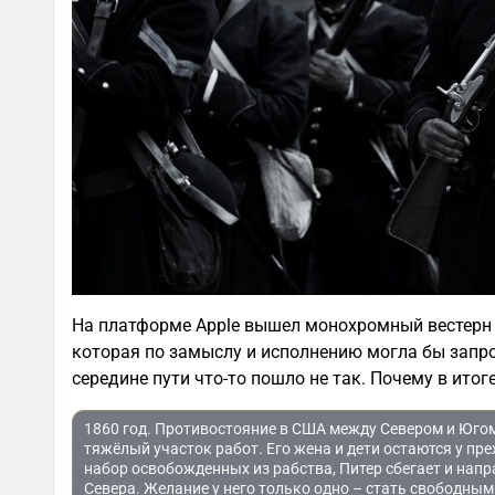
На платформе Apple вышел монохромный вестерн 
которая по замыслу и исполнению могла бы запро
середине пути что-то пошло не так. Почему в итог
1860 год. Противостояние в США между Севером и Югом.
тяжёлый участок работ. Его жена и дети остаются у пре
набор освобожденных из рабства, Питер сбегает и напр
Севера. Желание у него только одно – стать свободным и