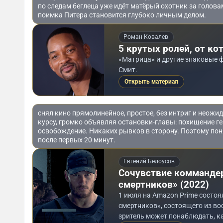
по следам беглеца уже идёт матёрый охотник за головам
поимка Питера становится глубоко личным делом.
Роман Ковалев
5 крутых ролей, от ко
«Матрица» и другие знаковые ф
Смит.
Открыть материал
снял кино прямолинейное, простое, без интриг и неожи
курсу, громко объявляя остановки-главы: похищение ге
освобождение. Никаких рывков в сторону. Поэтому по
после первых 20 минут.
Евгений Белоусов
Сочувствие коммандер
смертников» (2022)
1 июля на Amazon Prime состо
смертников», состоящего из в
зритель может понаблюдать, ка