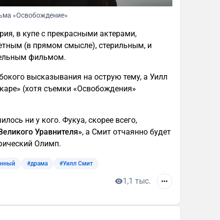
льма «Освобождение»
рия, в купе с прекрасными актерами,
етным (в прямом смысле), стерильным, и
тельным фильмом.
окого высказывания на острую тему, а Уилл
скаре» (хотя съемки «Освобождения»
лось ни у кого. Фукуа, скорее всего,
Великого Уравнителя»
, а Смит отчаянно будет
фический Олимп.
енный
#драма
#Уилл Смит
1,1 тыс.