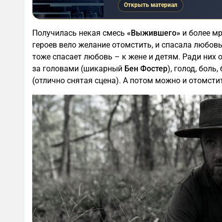
Открыть материал
Получилась некая смесь
«Выжившего»
и более м
героев вело желание отомстить, и спасала любов
тоже спасает любовь – к жене и детям. Ради них 
за головами (шикарный
Бен Фостер
), голод, боль
(отлично снятая сцена). А потом можно и отомстит