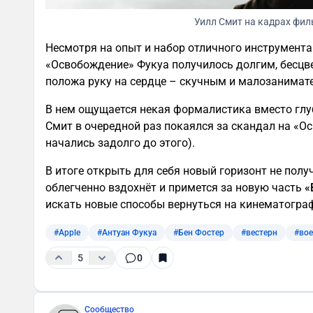
Уилл Смит на кадрах фи
Несмотря на опыт и набор отличного инструмента
«Освобождение» Фукуа получилось долгим, бесцв
положа руку на сердце – скучным и малозанима
В нем ощущается некая формалистика вместо глуб
Смит в очередной раз покаялся за скандал на «О
начались задолго до этого).
В итоге открыть для себя новый горизонт не получи
облегченно вздохнёт и примется за новую часть
«
искать новые способы вернуться на кинематогра
#Apple
#Антуан Фукуа
#Бен Фостер
#вестерн
#во
5
0
Сообщество