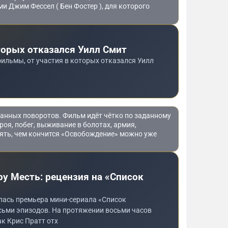
и Джим Фессел ( Бен Фостер ), для которого
торых отказался Уилл Смит
ильмы, от участия в которых отказался Уилл
данных поворотов. Фильм идёт чётко по заданному
роя, побег, выживание в болотах, армия,
нять, чем кончится «Освобождение» можно уже
у Месть: рецензия на «Список
ялась премьера мини-сериала «Список
осьми эпизодов. На протяжении восьми часов
к Крис Пратт отх