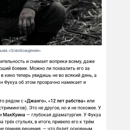
льма «Освобождение»
ительность и снимает вопреки всему, даже
оший боевик. Можно ли похвалить его за
в кино теперь увидишь не во всякий день, а
ан Фукуа об этом прозрачно намекает и
-то рядом с
«Джанго»
,
«12 лет рабства»
или
стримингов). Это не другое, но и не похожее. У
и
МакКуина
— глубокая драматургия. У Фукуа
а трёх стульях, в итоге, привело его к трём
 не приняв решения, — что будет основным