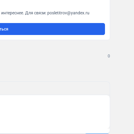
О кино с любовью. Всё как у всех, только чуточку интереснее. Для связи: posletitrov@yandex.ru
ться
0